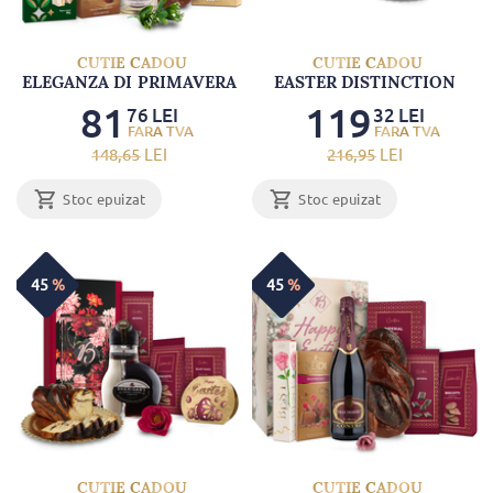
CUTIE CADOU
CUTIE CADOU
ELEGANZA DI PRIMAVERA
EASTER DISTINCTION
81
119
76
LEI
32
LEI
148
,65
LEI
216
,95
LEI
Stoc epuizat
Stoc epuizat
45
%
45
%
CUTIE CADOU
CUTIE CADOU