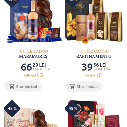
CUTIE CADOU
CUTIE CADOU
MARAMUREȘ
RAFFINAMENTO
66
39
29
LEI
56
LEI
120
,53
LEI
71
,93
LEI
Stoc epuizat
Stoc epuizat
45
%
45
%