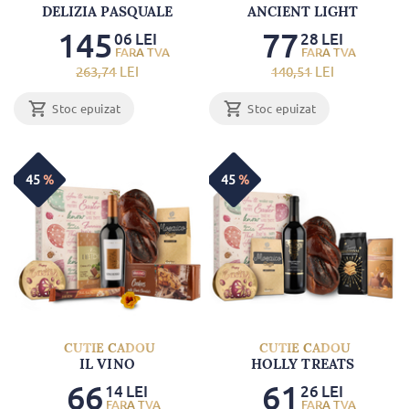
DELIZIA PASQUALE
ANCIENT LIGHT
145
77
06
LEI
28
LEI
263
,74
LEI
140
,51
LEI
Stoc epuizat
Stoc epuizat
45
%
45
%
CUTIE CADOU
CUTIE CADOU
IL VINO
HOLLY TREATS
66
61
14
LEI
26
LEI