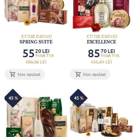
CUTIE CADOU
CUTIE CADOU
SPRING SUITE
EXCELLENCE
55
85
20
LEI
70
LEI
100
,36
LEI
155
,81
LEI
Stoc epuizat
Stoc epuizat
45
%
45
%