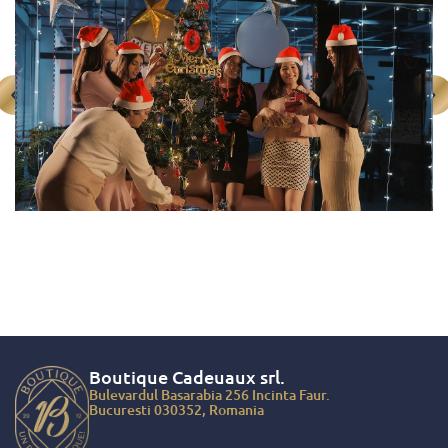
Boutique Cadeuaux
srl.
Bulevardul Basarabia 256 Incinta Faur.
Bucuresti 030352, Romania