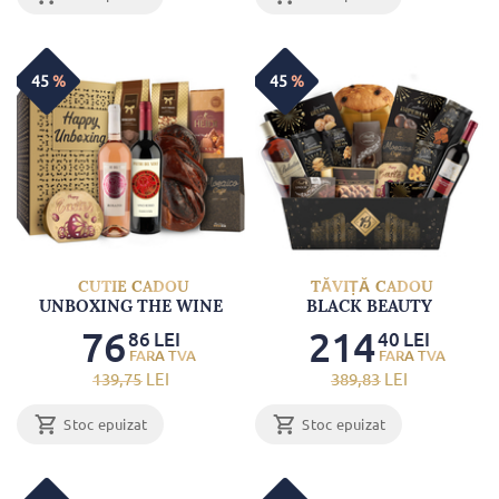
45
%
45
%
CUTIE CADOU
TĂVIȚĂ CADOU
UNBOXING THE WINE
BLACK BEAUTY
76
214
86
LEI
40
LEI
139
,75
LEI
389
,83
LEI
Stoc epuizat
Stoc epuizat