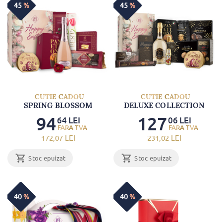
45
%
45
%
CUTIE CADOU
CUTIE CADOU
SPRING BLOSSOM
DELUXE COLLECTION
94
127
64
LEI
06
LEI
172
,07
LEI
231
,02
LEI
Stoc epuizat
Stoc epuizat
40
%
40
%