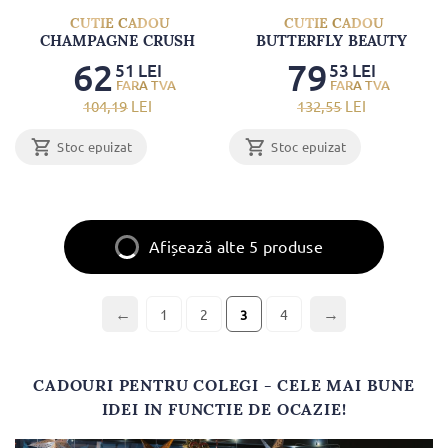
CUTIE CADOU
CUTIE CADOU
CHAMPAGNE CRUSH
BUTTERFLY BEAUTY
62
79
51
LEI
53
LEI
104
,19
LEI
132
,55
LEI
Stoc epuizat
Stoc epuizat
Afișează alte 5 produse
1
2
4
3
CADOURI PENTRU COLEGI - CELE MAI BUNE
IDEI IN FUNCTIE DE OCAZIE!