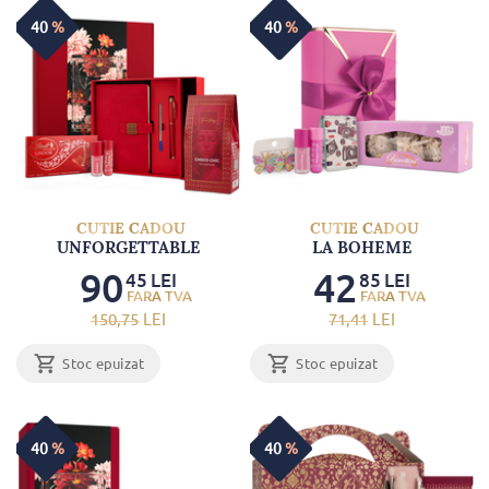
40
%
40
%
CUTIE CADOU
CUTIE CADOU
UNFORGETTABLE
LA BOHEME
90
42
45
LEI
85
LEI
150
,75
LEI
71
,41
LEI
Stoc epuizat
Stoc epuizat
40
%
40
%