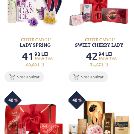
CUTIE CADOU
CUTIE CADOU
LADY SPRING
SWEET CHERRY LADY
41
42
93
LEI
94
LEI
69
,89
LEI
71
,57
LEI
Stoc epuizat
Stoc epuizat
40
%
40
%