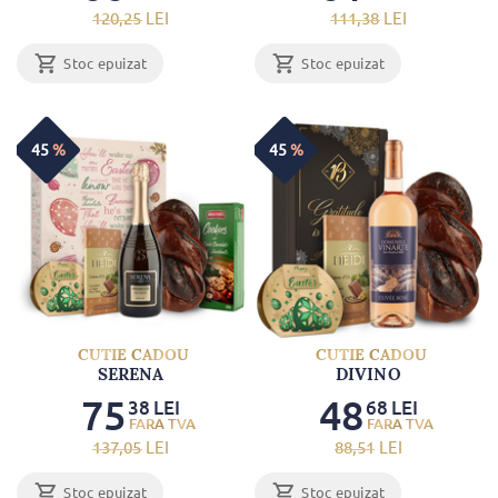
120
,25
LEI
111
,38
LEI
Stoc epuizat
Stoc epuizat
45
%
45
%
CUTIE CADOU
CUTIE CADOU
SERENA
DIVINO
75
48
38
LEI
68
LEI
137
,05
LEI
88
,51
LEI
Stoc epuizat
Stoc epuizat