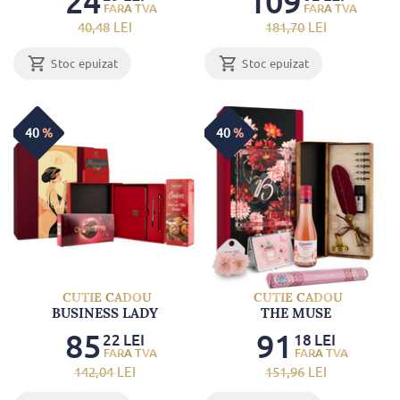
24
109
40
,48
LEI
181
,70
LEI
Stoc epuizat
Stoc epuizat
40
%
40
%
CUTIE CADOU
CUTIE CADOU
BUSINESS LADY
THE MUSE
85
91
22
LEI
18
LEI
142
,04
LEI
151
,96
LEI