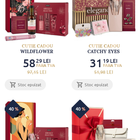
CUTIE CADOU
CUTIE CADOU
WILDFLOWER
CATCHY EYES
58
31
29
LEI
19
LEI
97
,15
LEI
51
,98
LEI
Stoc epuizat
Stoc epuizat
40
%
40
%