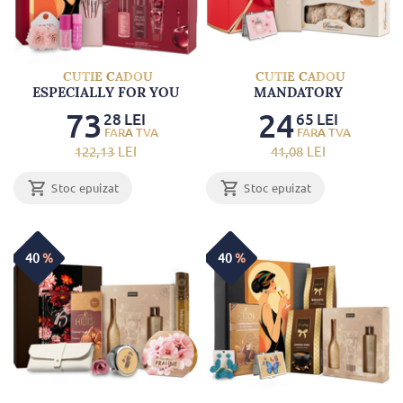
CUTIE CADOU
CUTIE CADOU
ESPECIALLY FOR YOU
MANDATORY
73
24
28
LEI
65
LEI
122
,13
LEI
41
,08
LEI
Stoc epuizat
Stoc epuizat
40
%
40
%