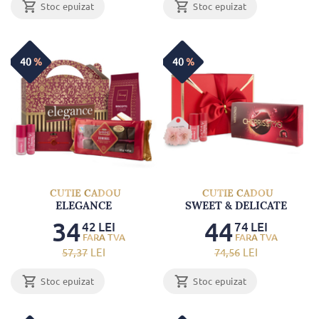
Stoc epuizat
Stoc epuizat
40
%
40
%
CUTIE CADOU
CUTIE CADOU
ELEGANCE
SWEET & DELICATE
34
44
42
LEI
74
LEI
57
,37
LEI
74
,56
LEI
Stoc epuizat
Stoc epuizat