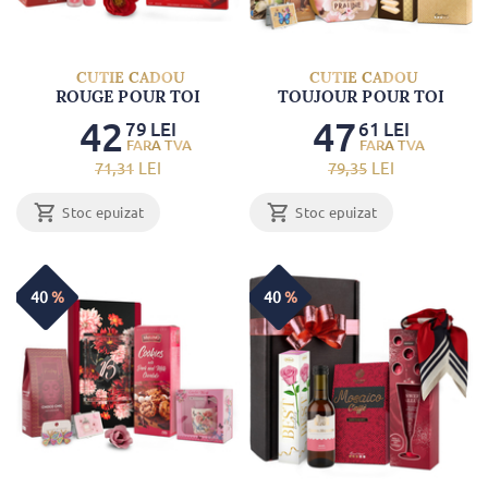
CUTIE CADOU
CUTIE CADOU
ROUGE POUR TOI
TOUJOUR POUR TOI
42
47
79
LEI
61
LEI
71
,31
LEI
79
,35
LEI
Stoc epuizat
Stoc epuizat
40
%
40
%