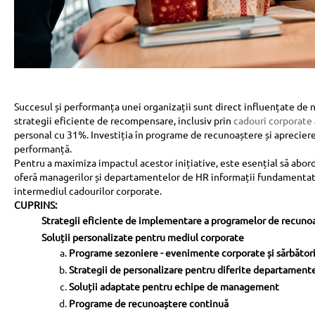
Succesul și performanța unei organizații sunt direct influențate de 
strategii eficiente de recompensare, inclusiv prin
cadouri corporate
personal cu 31%. Investiția în programe de recunoaștere și apreciere
performanță.
Pentru a maximiza impactul acestor inițiative, este esențial să ab
oferă managerilor și departamentelor de HR informații fundamentate
intermediul cadourilor corporate.
CUPRINS:
Strategii eficiente de implementare a programelor de recuno
Soluții personalizate pentru mediul corporate
Programe sezoniere - evenimente corporate și sărbător
Strategii de personalizare pentru diferite departament
Soluții adaptate pentru echipe de management
Programe de recunoaștere continuă