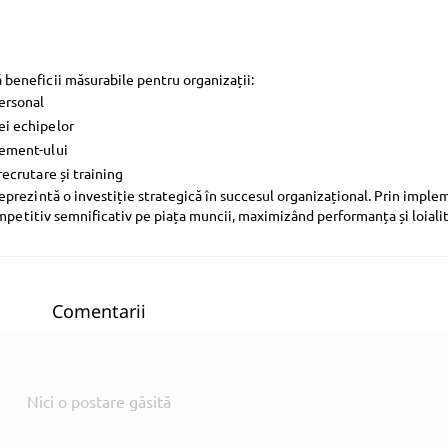
beneficii măsurabile pentru organizații:
personal
ei echipelor
gement-ului
recrutare și training
prezintă o investiție strategică în succesul organizațional. Prin imple
ompetitiv semnificativ pe piața muncii, maximizând performanța și loiali
Comentarii
Nici o postare găsită