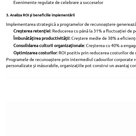
Evenimente regulate de celebrare a succeselor
3. Analiza ROI și beneficiile implementării
Implementarea strategică a programelor de recunoaștere generează 
Creșterea retenției
: Reducerea cu până la 31% a fluctuației de 
Îmbunătățirea productivității
: Creștere medie de 38% a eficienț
Consolidarea culturii organizaționale
: Creșterea cu 40% a enga
Optimizarea costurilor
: ROI pozitiv prin reducerea costurilor de 
Programele de recunoaștere prin intermediul cadourilor corporate re
personalizate și măsurabile, organizațiile pot construi un avantaj c