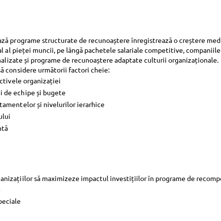
ză programe structurate de recunoaștere înregistrează o creștere medie 
l al pieței muncii, pe lângă pachetele salariale competitive, companiile
alizate și programe de recunoaștere adaptate culturii organizaționale.
ă considere următorii factori cheie:
ectivele organizației
i de echipe și bugete
rtamentelor și nivelurilor ierarhice
ului
ntă
anizațiilor să maximizeze impactul investițiilor în programe de reco
t
peciale