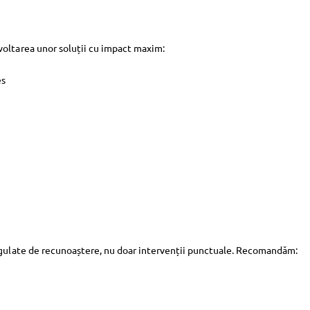
voltarea unor soluții cu impact maxim:
es
ulate de recunoaștere, nu doar intervenții punctuale. Recomandăm: