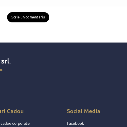
Scrie un comentariu
x
srl.
r.
uri Cadou
Social Media
 cadou corporate
Facebook