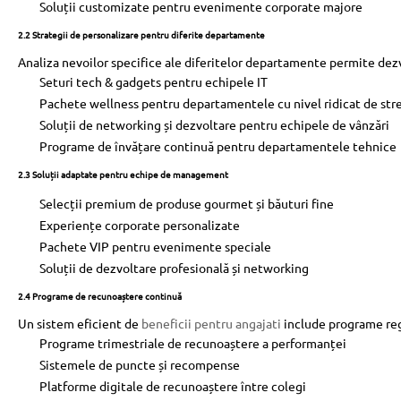
Soluții customizate pentru evenimente corporate majore
2.2 Strategii de personalizare pentru diferite departamente
Analiza nevoilor specifice ale diferitelor departamente permite dez
Seturi tech & gadgets pentru echipele IT
Pachete wellness pentru departamentele cu nivel ridicat de str
Soluții de networking și dezvoltare pentru echipele de vânzări
Programe de învățare continuă pentru departamentele tehnice
2.3 Soluții adaptate pentru echipe de management
Selecții premium de produse gourmet și băuturi fine
Experiențe corporate personalizate
Pachete VIP pentru evenimente speciale
Soluții de dezvoltare profesională și networking
2.4 Programe de recunoaștere continuă
Un sistem eficient de
beneficii pentru angajati
include programe reg
Programe trimestriale de recunoaștere a performanței
Sistemele de puncte și recompense
Platforme digitale de recunoaștere între colegi