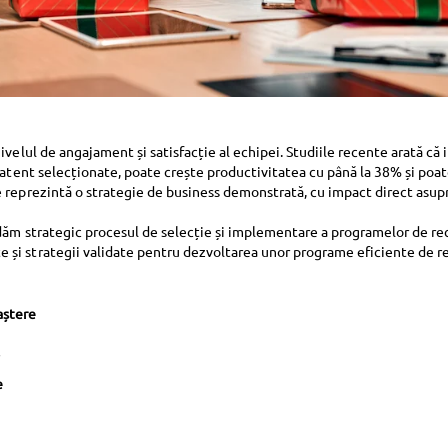
nivelul de angajament și satisfacție al echipei. Studiile recente arată c
atent selecționate, poate crește productivitatea cu până la 38% și poat
 reprezintă o strategie de business demonstrată, cu impact direct asupr
ordăm strategic procesul de selecție și implementare a programelor de r
 și strategii validate pentru dezvoltarea unor programe eficiente de r
aștere
i
e