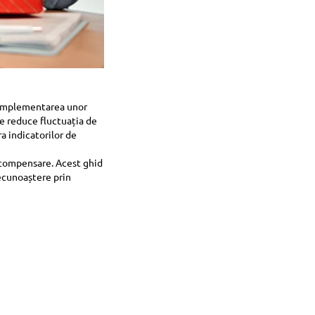
ă implementarea unor
e reduce fluctuația de
a indicatorilor de
ecompensare. Acest ghid
ecunoaștere prin