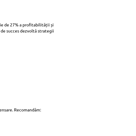
de 27% a profitabilității și
 de succes dezvoltă strategii
mpensare. Recomandăm: