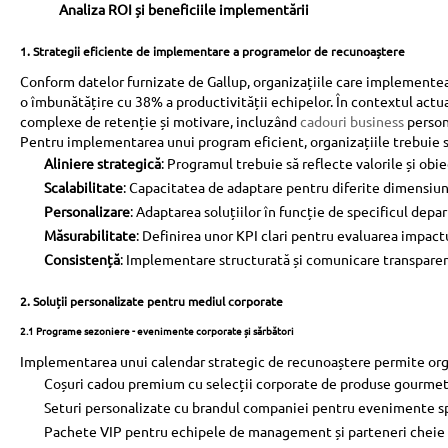
Analiza ROI și beneficiile implementării
1. Strategii eficiente de implementare a programelor de recunoaștere
Conform datelor furnizate de Gallup, organizațiile care implementea
o îmbunătățire cu 38% a productivității echipelor. În contextul actua
complexe de retenție și motivare, incluzând
cadouri business
person
Pentru implementarea unui program eficient, organizațiile trebuie s
Aliniere strategică
: Programul trebuie să reflecte valorile și obi
Scalabilitate
: Capacitatea de adaptare pentru diferite dimensiun
Personalizare
: Adaptarea soluțiilor în funcție de specificul depa
Măsurabilitate
: Definirea unor KPI clari pentru evaluarea impact
Consistență
: Implementare structurată și comunicare transpare
2. Soluții personalizate pentru mediul corporate
2.1 Programe sezoniere - evenimente corporate și sărbători
Implementarea unui calendar strategic de recunoaștere permite org
Coșuri cadou premium cu selecții corporate de produse gourme
Seturi personalizate cu brandul companiei pentru evenimente s
Pachete VIP pentru echipele de management și parteneri cheie