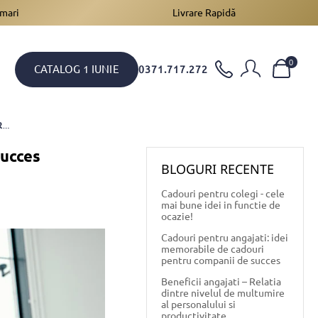
 mari
Livrare Rapidă
0
CATALOG 1 IUNIE
0371.717.272
CADOURI PENTRU ANGAJATI: IDEI MEMORABILE DE CADOURI PENTRU COMPANII DE SUCCES
succes
BLOGURI RECENTE
Cadouri pentru colegi - cele
mai bune idei in functie de
ocazie!
Cadouri pentru angajati: idei
memorabile de cadouri
pentru companii de succes
Beneficii angajati – Relatia
dintre nivelul de multumire
al personalului si
productivitate