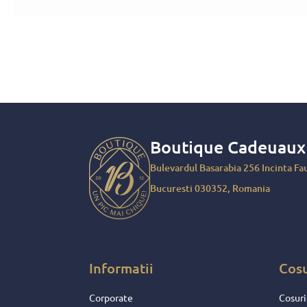
Boutique Cadeuau
Bulevardul Basarabia 256 Incinta Fau
Bucuresti 030352, Romania
Informatii
Cos
Corporate
Cosuri