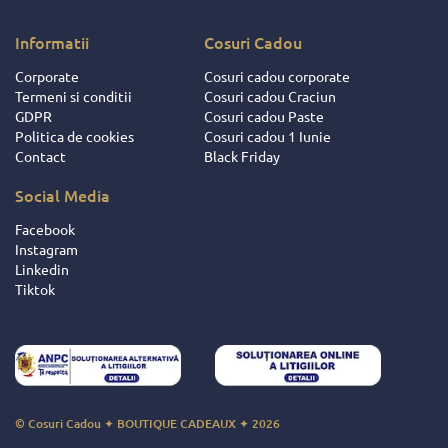
ionalitatii de
u dat dovada
Informatii
Cosuri Cadou
ii si
Corporate
Cosuri cadou corporate
ocutorii acestei
Termeni si conditii
Cosuri cadou Craciun
 Intotdeauna
GDPR
Cosuri cadou Paste
respectat
Politica de cookies
Cosuri cadou 1 Iunie
iunile facute
Contact
Black Friday
eusit sa ne
e si sa ne faca
Social Media
orile mult mai
se ! Pentru
Facebook
aceste fapte,
Instagram
 daruire si
Linkedin
nte frumoase
Tiktok
ita decat nota
© Cosuri Cadou ✦ BOUTIQUE CADEAUX ✦ 2026