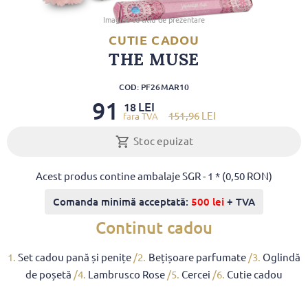
Imagine cu titlu de prezentare
CUTIE CADOU
THE MUSE
COD: PF26MAR10
91
LEI
18
151
,96
LEI
Stoc epuizat
Acest produs contine ambalaje SGR - 1 * (0,50 RON)
Comanda minimă acceptată:
500 lei
+ TVA
Continut cadou
1.
Set cadou pană și penițe
/2.
Bețișoare parfumate
/3.
Oglindă
de poșetă
/4.
Lambrusco Rose
/5.
Cercei
/6.
Cutie cadou