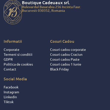
a, nu doar
Boutique Cadeuaux
srl.
 faptul ca am
Bulevardul Basarabia 256 Incinta Faur.
ciat de cadouri
Bucuresti 030352, Romania
ite ce au fost
 salariatilor si
ratorilor
 ci si datorita
ionalitatii de
u dat dovada
Informatii
Cosuri Cadou
ii si
Corporate
Cosuri cadou corporate
ocutorii acestei
Termeni si conditii
Cosuri cadou Craciun
 Intotdeauna
GDPR
Cosuri cadou Paste
respectat
Politica de cookies
Cosuri cadou 1 Iunie
iunile facute
Contact
Black Friday
eusit sa ne
e si sa ne faca
Social Media
orile mult mai
se ! Pentru
Facebook
aceste fapte,
Instagram
 daruire si
Linkedin
nte frumoase
Tiktok
ita decat nota