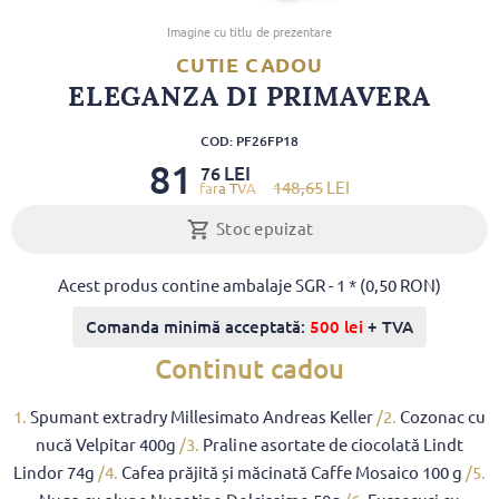
Imagine cu titlu de prezentare
CUTIE CADOU
ELEGANZA DI PRIMAVERA
COD: PF26FP18
81
LEI
76
148
,65
LEI
Stoc epuizat
Acest produs contine ambalaje SGR - 1 * (0,50 RON)
Comanda minimă acceptată:
500 lei
+ TVA
Continut cadou
1.
Spumant extradry Millesimato Andreas Keller
/2.
Cozonac cu
nucă Velpitar 400g
/3.
Praline asortate de ciocolată Lindt
Lindor 74g
/4.
Cafea prăjită și măcinată Caffe Mosaico 100 g
/5.