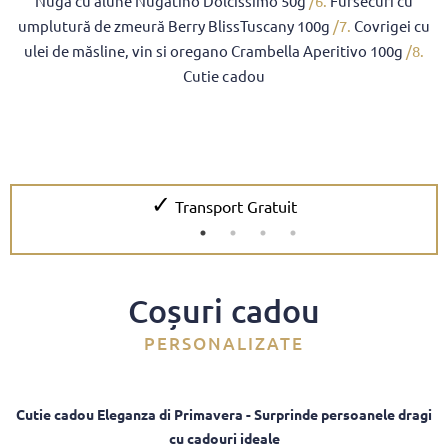
Nuga cu alune Nugatino Dolcissimo 50g
/6.
Fursecuri cu
umplutură de zmeură Berry BlissTuscany 100g
/7.
Covrigei cu
ulei de măsline, vin si oregano Crambella Aperitivo 100g
/8.
Cutie cadou
✓
Transport Gratuit
Coșuri cadou
PERSONALIZATE
Cutie cadou Eleganza di Primavera - Surprinde persoanele dragi
cu cadouri ideale