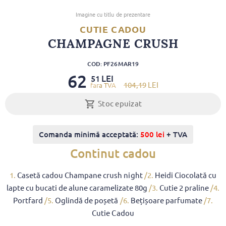
Imagine cu titlu de prezentare
CUTIE CADOU
CHAMPAGNE CRUSH
COD: PF26MAR19
62
LEI
51
104
,19
LEI
Stoc epuizat
Comanda minimă acceptată:
500 lei
+ TVA
Continut cadou
1.
Casetă cadou Champane crush night
/2.
Heidi Ciocolată cu
lapte cu bucati de alune caramelizate 80g
/3.
Cutie 2 praline
/4.
Portfard
/5.
Oglindă de poșetă
/6.
Bețișoare parfumate
/7.
Cutie Cadou