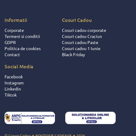
 ci si datorita
ionalitatii de
u dat dovada
Informatii
Cosuri Cadou
ii si
Corporate
Cosuri cadou corporate
ocutorii acestei
Termeni si conditii
Cosuri cadou Craciun
 Intotdeauna
GDPR
Cosuri cadou Paste
respectat
Politica de cookies
Cosuri cadou 1 Iunie
iunile facute
Contact
Black Friday
eusit sa ne
e si sa ne faca
Social Media
orile mult mai
se ! Pentru
Facebook
aceste fapte,
Instagram
 daruire si
Linkedin
nte frumoase
Tiktok
ita decat nota
© Cosuri Cadou ✦ BOUTIQUE CADEAUX ✦ 2026