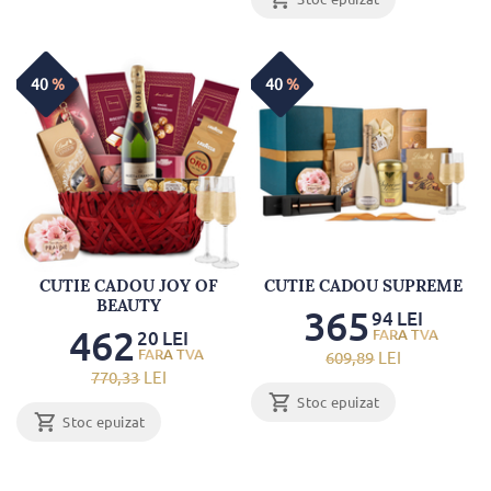
40
%
40
%
CUTIE CADOU JOY OF
CUTIE CADOU SUPREME
BEAUTY
365
94
LEI
462
20
LEI
609
,89
LEI
770
,33
LEI
Stoc epuizat
Stoc epuizat