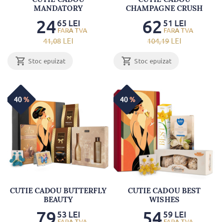
MANDATORY
CHAMPAGNE CRUSH
24
62
65
LEI
51
LEI
41
,08
LEI
104
,19
LEI
Stoc epuizat
Stoc epuizat
40
%
40
%
CUTIE CADOU BUTTERFLY
CUTIE CADOU BEST
BEAUTY
WISHES
79
54
53
LEI
59
LEI