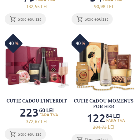
132
,55
LEI
90
,98
LEI
Stoc epuizat
Stoc epuizat
40
%
40
%
CUTIE CADOU L'INTERDIT
CUTIE CADOU MOMENTS
FOR HER
223
60
LEI
122
84
LEI
372
,67
LEI
204
,73
LEI
Stoc epuizat
Stoc epuizat