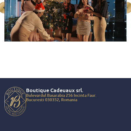
pentru femei
ce pot include băuturi precum vin, șampanie sau
spumant, alături de delicii precum cafea, ciocolată sau praline. În
același timp, puteți găsi cadouri pt bărbați cu băuturi precum
whiskey, Moet, coniac, palincă și multe altele. Găsiți inclusiv
coșurile cu dulciuri și cozonac, ideale pentru a fi savurate de către
copii. Poți alege ceea ce te motivează dintr-o gamă largă de coșuri
disponibile pe site-ul nostru. Cu siguranță, vei reuși să aduci bucurie
colegilor tăi. Aceste produse sunt ambalate și alese atent, ceea ce îi
va impresiona și pe cei care iubesc tradiționalul, dar și pe cei
pasionați de gastronomie și nu numai.
Cosuri de Crăciun ideale, potrivite chiar și pentru cele mai
exigente gusturi.
Daca vei analiza cu atentie gama de cadouri disponibila in aceasta
categorie, vei remarca o multitudine de optiuni potrivite pentru
Boutique Cadeuaux
srl.
persoanele cele mai exigente din cercul tau de cunostinte. Fie că
Bulevardul Basarabia 256 Incinta Faur.
este vorba despre șeful tău, pe care deja îl apreciezi, sau despre o
Bucuresti 030352, Romania
altă persoană importantă din viața ta, ce vrei să o impresionezi cu o
atenție specială, alegerea unui coș de cadouri cu adevărat deosebit
nu va dezamăgi niciodată. Aceste pachete cadou sunt perfecte
pentru oricine, iar acest lucru este confirmat de numeroasele
recenzii pozitive pe care le primim în mod constant.