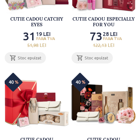
CUTIE CADOU CATCHY
CUTIE CADOU ESPECIALLY
EYES
FOR YOU
31
73
19
LEI
28
LEI
51
,98
LEI
122
,13
LEI
Stoc epuizat
Stoc epuizat
40
%
40
%
CUTIE CADOU
CUTIE CADOU