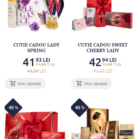
CUTIE CADOU LADY
CUTIE CADOU SWEET
SPRING
CHERRY LADY
41
42
93
LEI
94
LEI
69
,89
LEI
71
,57
LEI
Stoc epuizat
Stoc epuizat
40
%
40
%