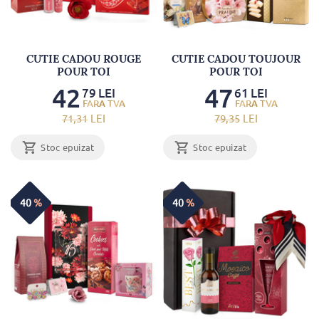
CUTIE CADOU ROUGE
CUTIE CADOU TOUJOUR
POUR TOI
POUR TOI
42
47
79
LEI
61
LEI
71
,31
LEI
79
,35
LEI
Stoc epuizat
Stoc epuizat
40
%
40
%