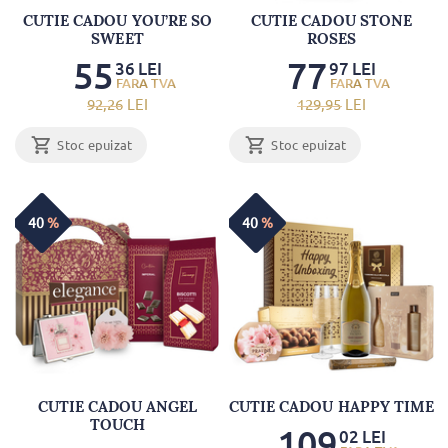
CUTIE CADOU YOU’RE SO
CUTIE CADOU STONE
SWEET
ROSES
55
77
36
LEI
97
LEI
92
,26
LEI
129
,95
LEI
Stoc epuizat
Stoc epuizat
40
%
40
%
CUTIE CADOU ANGEL
CUTIE CADOU HAPPY TIME
TOUCH
109
02
LEI