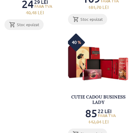
24
29
LEI
181
,70
LEI
40
,48
LEI
Stoc epuizat
Stoc epuizat
40
%
CUTIE CADOU BUSINESS
LADY
85
22
LEI
142
,04
LEI