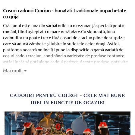
Cosuri cadouri Craciun
- bunatati traditionale impachetate
cu grija
Crăciunul este una din sărbătorile cu o rezonanță specială pentru
români, fiind așteptat cu mare nerăbdare.Cu siguranță, luna
cadourilor nu poate trece fără cosuri de craciun pline de surprize
care să aducă zâmbete și iubire în sufletele celor dragi. Astfel,
platforma noastră online îți pune la dispoziție o gamă variată de
coșuri cadou craciun, conținând o varietate de produse tentante,
astfel încât să poți alege cadoul perfect. Aceste produse, potrivite
pentru diverse evenimente, inclusiv petreceri corporate și cele în
Mai mult
cercul apropiat, se caracterizează prin calitatea lor superioară și
ambalare atentă în cosuri de craciun, cutii și seturi, creând astfel o
atmosferă specială pentru destinatari. Suntem mereu aici pentru a
vă aduce bucurie și a face fiecare moment deosebit. Aceste produse
CADOURI PENTRU COLEGI - CELE MAI BUNE
sunt adecvate atât pentru copii, cât și pentru femei și bărbați.
IDEI IN FUNCTIE DE OCAZIE!
Idei creative de cadouri de Crăciun pentru persoanele apropiate
Oferta pe care o avem vine în sprijinul tău cu cadouri elaborate și
savuroase, iar tu poți alege pe cel care corespunde cel mai bine
persoanelor din preajma ta. Există opțiuni variate de
cosuri cadouri