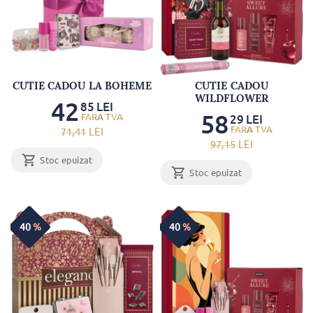
CUTIE CADOU LA BOHEME
CUTIE CADOU
WILDFLOWER
42
85
LEI
58
29
LEI
71
,41
LEI
97
,15
LEI
Stoc epuizat
Stoc epuizat
40
%
40
%