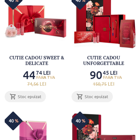
40
%
40
%
CUTIE CADOU SWEET &
CUTIE CADOU
DELICATE
UNFORGETTABLE
44
90
74
LEI
45
LEI
74
,56
LEI
150
,75
LEI
Stoc epuizat
Stoc epuizat
40
%
40
%