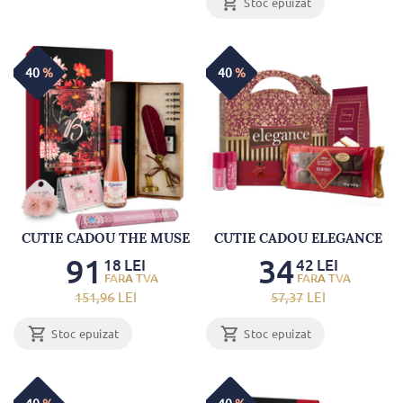
Stoc epuizat
40
%
40
%
CUTIE CADOU THE MUSE
CUTIE CADOU ELEGANCE
91
34
18
LEI
42
LEI
151
,96
LEI
57
,37
LEI
Stoc epuizat
Stoc epuizat