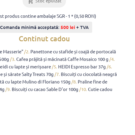
Stoc epuizat
st produs contine ambalaje SGR - 1 * (0,50 RON)
Comanda minimă acceptată:
500 lei
+ TVA
Continut cadou
Le Masserie"
/2.
Panettone cu stafide și coajă de portocală
500g
/3.
Cafea prăjită și măcinată Caffe Mosaico 100 g
/4.
eidi cu lapte și merișoare
/5.
HEIDI Espresso bar 37g
/6.
e și sărate Salty Treats 70g
/7.
Biscuiți cu ciocolată neagră
ată cu lapte Mulino di Floriano 150g
/8.
Praline fine de
24g
/9.
Biscuiți cu cacao Sable D'or 100g
/10.
Cutie cadou