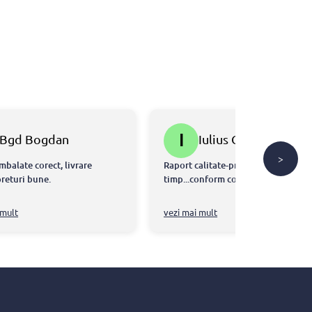
I
Bgd Bogdan
Iulius Gal
>
mbalate corect, livrare
Raport calitate-pret ok...livrare la
preturi bune.
timp...conform comenzi....👍
 mult
vezi mai mult