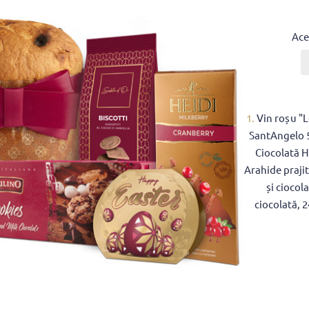
Ace
1.
Vin roșu "
SantAngelo 
Ciocolată H
Arahide prajit
și ciocol
ciocolată, 