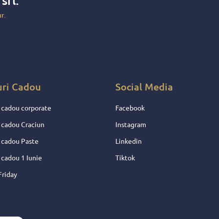
x
srl.
 si au
faca
r.
e !
entru
 nu
uri Cadou
Social Media
 cadou corporate
Facebook
 cadou Craciun
Instagram
 cadou Paste
Linkedin
 cadou 1 Iunie
Tiktok
Friday