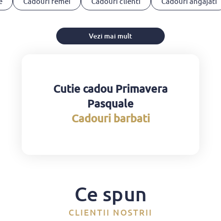
e
Cadouri femei
Cadouri clienti
Cadouri angajati
Vezi mai mult
Cutie cadou Primavera
Pasquale
Cadouri barbati
Ce spun
CLIENTII NOSTRII