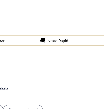
🚚
mari
Livrare Rapid
ideale