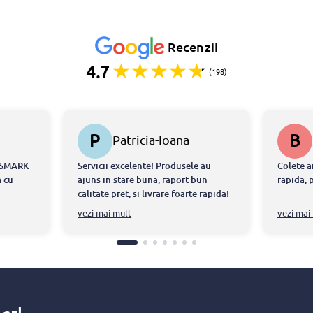
Recenzii
4.7
(198)
P
B
Patricia-Ioana
STERESCU
ONSMARK
Servicii excelente! Produsele au
Colete a
 cu
ajuns in stare buna, raport bun
rapida, 
calitate pret, si livrare foarte rapida!
tdeauna
Echipa chiar m-a ajutat sa intru in
vezi mai mult
vezi mai
ul ca am
posestia produselor in doar cateva
ite ce au
ore!
atorita
at
torii
-au