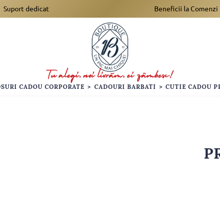
Suport dedicat
Beneficii la Comenzi
OSURI CADOU CORPORATE
>
CADOURI BARBATI
>
CUTIE CADOU P
P