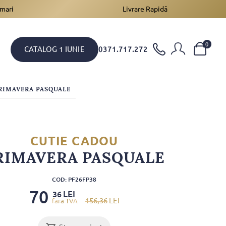
 mari
Livrare Rapidă
0
CATALOG 1 IUNIE
0371.717.272
RIMAVERA PASQUALE
CUTIE CADOU
RIMAVERA PASQUALE
COD: PF26FP38
70
LEI
36
156
,36
LEI