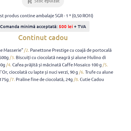
Stoc epuizat
st produs contine ambalaje SGR - 1 * (0,50 RON)
Comanda minimă acceptată:
500 lei
+ TVA
Continut cadou
Le Masserie"
/2.
Panettone Prestige cu coajă de portocală
 500g
/3.
Biscuiți cu ciocolată neagră și alune Mulino di
50g
/4.
Cafea prăjită și măcinată Caffe Mosaico 100 g
/5.
Or, ciocolată cu lapte și nuci verzi, 90 g
/6.
Trufe cu alune
175g
/7.
Praline fine de ciocolată, 24g
/8.
Cutie Cadou