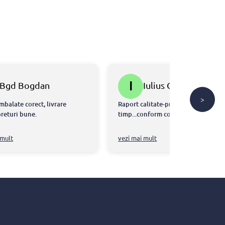
I
Bgd Bogdan
Iulius Gal
>
mbalate corect, livrare
Raport calitate-pret ok...livrare la
preturi bune.
timp...conform comenzi....👍
 mult
vezi mai mult