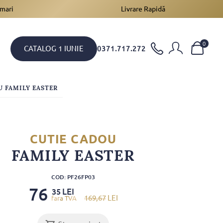
 mari
Livrare Rapidă
0
CATALOG 1 IUNIE
0371.717.272
U FAMILY EASTER
CUTIE CADOU
FAMILY EASTER
COD: PF26FP03
76
LEI
35
169
,67
LEI