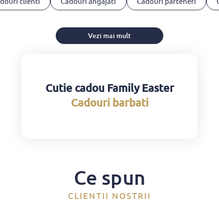
douri clienti
Cadouri angajati
Cadouri parteneri
Vezi mai mult
Cutie cadou Family Easter
Cadouri barbati
Ce spun
CLIENTII NOSTRII