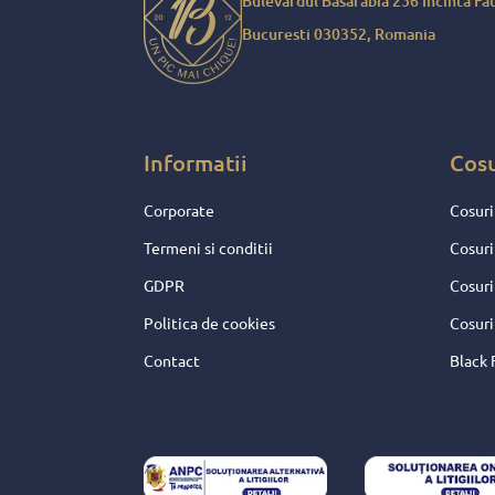
Bulevardul Basarabia 256 Incinta Fau
sarbatorile mult mai frumoas
Bucuresti 030352, Romania
Pentru toate aceste fapte, p
daruire si sperante frumoase
merita decat nota 10 !
Informatii
Cos
Corporate
Cosuri
Termeni si conditii
Cosuri
GDPR
Cosuri
Politica de cookies
Cosuri
Contact
Black 