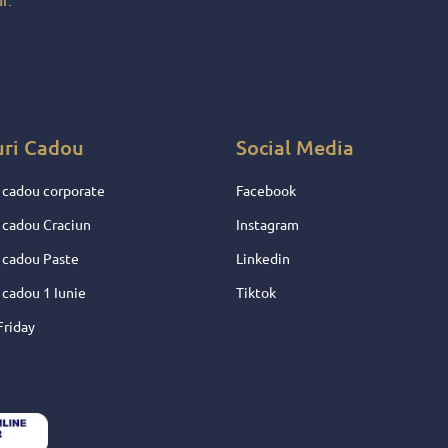
r.
e !
entru
 nu
uri Cadou
Social Media
 cadou corporate
Facebook
 cadou Craciun
Instagram
 cadou Paste
Linkedin
 cadou 1 Iunie
Tiktok
Friday