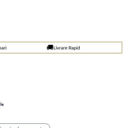
🚚
mari
Livrare Rapid
le