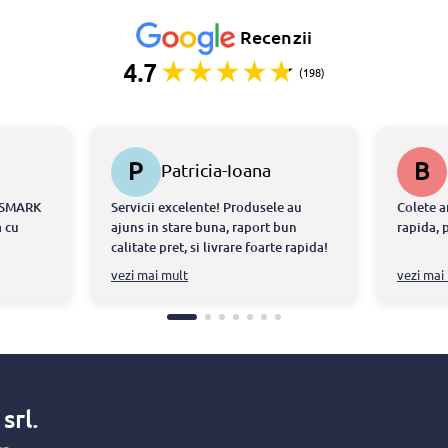
Recenzii
4.7
(198)
P
B
Patricia-Ioana
STERESCU
ONSMARK
Servicii excelente! Produsele au
Colete a
 cu
ajuns in stare buna, raport bun
rapida, 
calitate pret, si livrare foarte rapida!
tdeauna
Echipa chiar m-a ajutat sa intru in
vezi mai mult
vezi mai
ul ca am
posestia produselor in doar cateva
ite ce au
ore!
atorita
at
torii
-au
x
srl.
 si au
faca