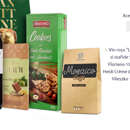
Ace
1.
Vin roșu "
si stafide
Floriano 1
Heidi Crème d'
Mieszko 