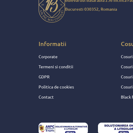
Bulevardul Basarabia 256 Incinta Fau
sarbatorile mult mai frumoas
Bucuresti 030352, Romania
Pentru toate aceste fapte, p
daruire si sperante frumoase
merita decat nota 10 !
Informatii
Cos
Corporate
Cosuri
Termeni si conditii
Cosuri
GDPR
Cosuri
Politica de cookies
Cosuri
Contact
Black 