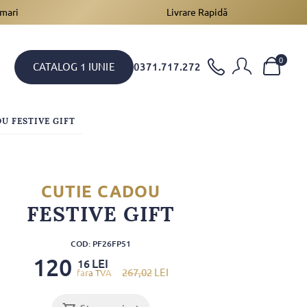
 mari
Livrare Rapidă
0
CATALOG 1 IUNIE
0371.717.272
U FESTIVE GIFT
CUTIE CADOU
FESTIVE GIFT
COD: PF26FP51
120
LEI
16
267
,02
LEI