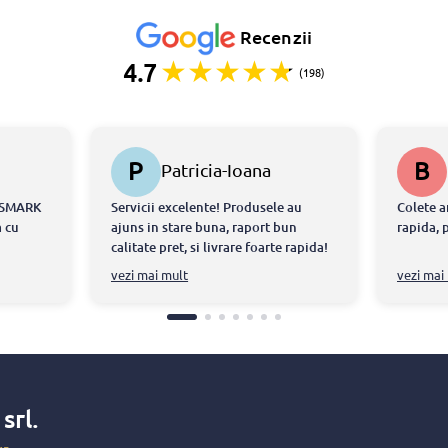
Recenzii
4.7
(198)
P
B
Patricia-Ioana
STERESCU
ONSMARK
Servicii excelente! Produsele au
Colete a
 cu
ajuns in stare buna, raport bun
rapida, 
calitate pret, si livrare foarte rapida!
tdeauna
Echipa chiar m-a ajutat sa intru in
vezi mai mult
vezi mai
ul ca am
posestia produselor in doar cateva
ite ce au
ore!
atorita
at
torii
-au
x
srl.
 si au
faca