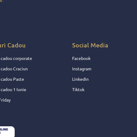
r.
e !
entru
 nu
uri Cadou
Social Media
 cadou corporate
Facebook
 cadou Craciun
Instagram
 cadou Paste
Linkedin
 cadou 1 Iunie
Tiktok
Friday