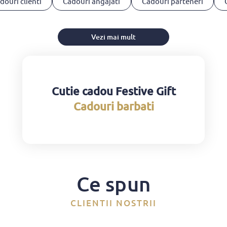
douri clienti
Cadouri angajati
Cadouri parteneri
Vezi mai mult
Cutie cadou Festive Gift
Cadouri barbati
Ce spun
CLIENTII NOSTRII