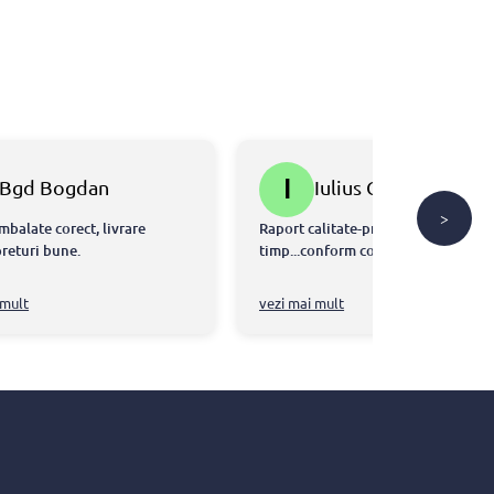
I
Bgd Bogdan
Iulius Gal
>
mbalate corect, livrare
Raport calitate-pret ok...livrare la
preturi bune.
timp...conform comenzi....👍
 mult
vezi mai mult