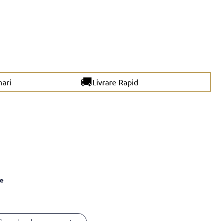
🚚
mari
Livrare Rapid
le