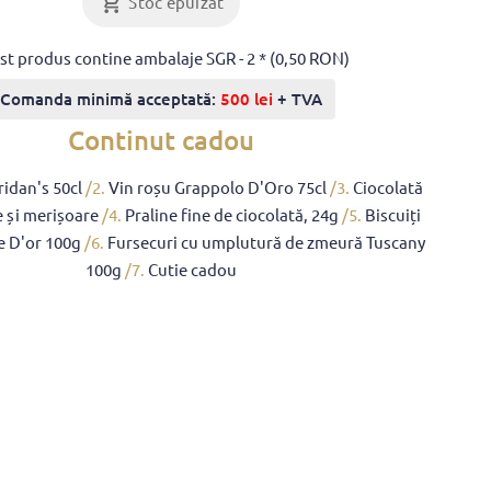
Stoc epuizat
st produs contine ambalaje SGR - 2 * (0,50 RON)
Comanda minimă acceptată:
500 lei
+ TVA
Continut cadou
ridan's 50cl
/2.
Vin roșu Grappolo D'Oro 75cl
/3.
Ciocolată
e și merișoare
/4.
Praline fine de ciocolată, 24g
/5.
Biscuiți
e D'or 100g
/6.
Fursecuri cu umplutură de zmeură Tuscany
100g
/7.
Cutie cadou