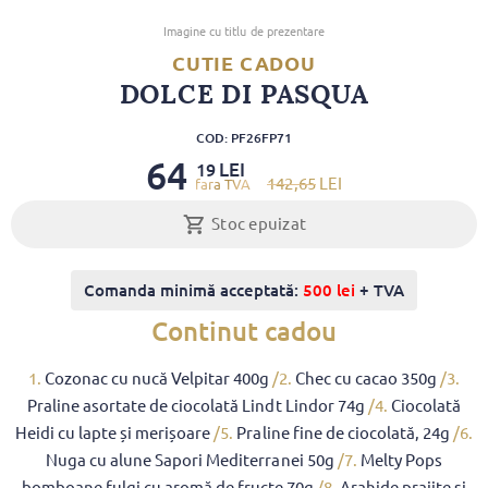
Imagine cu titlu de prezentare
CUTIE CADOU
DOLCE DI PASQUA
COD: PF26FP71
64
LEI
19
142
,65
LEI
Stoc epuizat
Comanda minimă acceptată:
500 lei
+ TVA
Continut cadou
1.
Cozonac cu nucă Velpitar 400g
/2.
Chec cu cacao 350g
/3.
Praline asortate de ciocolată Lindt Lindor 74g
/4.
Ciocolată
Heidi cu lapte și merișoare
/5.
Praline fine de ciocolată, 24g
/6.
Nuga cu alune Sapori Mediterranei 50g
/7.
Melty Pops
bomboane fulgi cu aromă de fructe 70g
/8.
Arahide prajite și