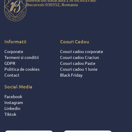
Bulevardul Basarabia 256 Incinta Faur.
ciat de cadouri
Bucuresti 030352, Romania
ite ce au fost
 salariatilor si
ratorilor
 ci si datorita
ionalitatii de
u dat dovada
Informatii
Cosuri Cadou
ii si
Corporate
Cosuri cadou corporate
ocutorii acestei
Termeni si conditii
Cosuri cadou Craciun
 Intotdeauna
GDPR
Cosuri cadou Paste
respectat
Politica de cookies
Cosuri cadou 1 Iunie
iunile facute
Contact
Black Friday
eusit sa ne
e si sa ne faca
Social Media
orile mult mai
se ! Pentru
Facebook
aceste fapte,
Instagram
 daruire si
Linkedin
nte frumoase
Tiktok
ita decat nota