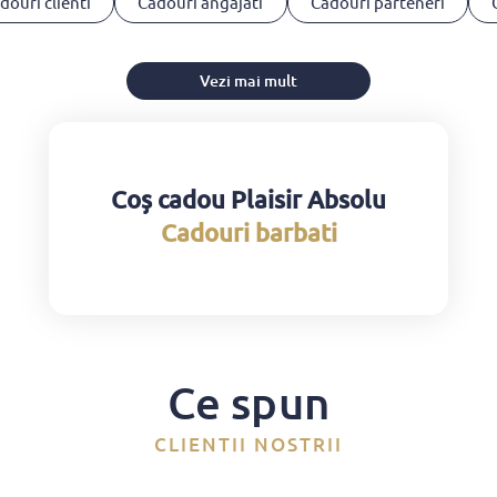
douri clienti
Cadouri angajati
Cadouri parteneri
Vezi mai mult
Coș cadou Plaisir Absolu
Cadouri barbati
Ce spun
CLIENTII NOSTRII