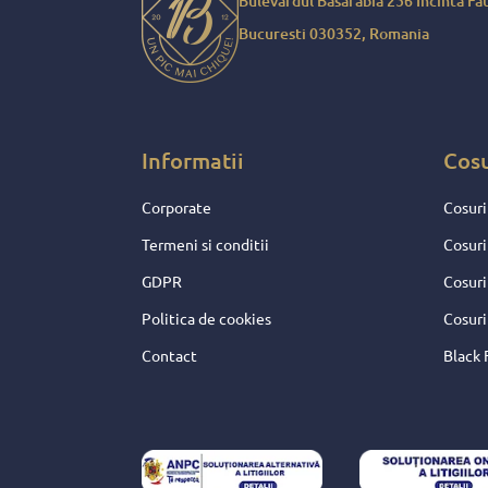
Bulevardul Basarabia 256 Incinta Fau
sarbatorile mult mai frumoas
Bucuresti 030352, Romania
Pentru toate aceste fapte, p
daruire si sperante frumoase
merita decat nota 10 !
Informatii
Cos
Corporate
Cosuri
Termeni si conditii
Cosuri
GDPR
Cosuri
Politica de cookies
Cosuri
Contact
Black 