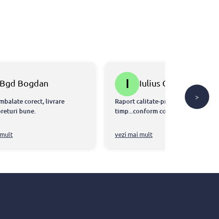
I
Bgd Bogdan
Iulius Gal
>
mbalate corect, livrare
Raport calitate-pret ok...livrare la
preturi bune.
timp...conform comenzi....👍
 mult
vezi mai mult