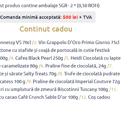
st produs contine ambalaje SGR - 2 * (0,50 RON)
Comanda minimă acceptată:
500 lei
+ TVA
Continut cadou
nnessy VS 70cl
/2.
Vin Grappolo D'Oro Primo Giorno 75cl
tone cu stafide și coajă de portocală in cutie festivă
500g
/4.
Cafea Black Pearl 250g
/5.
Heidi Ciocolată cu lapte
e caramelizate 80g
/6.
Praline fine de ciocolată, 24g
/7.
te și sărate Salty Treats 70g
/8.
Trufe de ciocolată pudrate
catess 100 g
/9.
Praline de ciocolată Imperial Couture 72g
ri cu umplutură de zmeură Biscotinni Tuscany 100g
/11.
 cu cacao Café Crunch Sable D'or 100g
/12.
Coș cadou