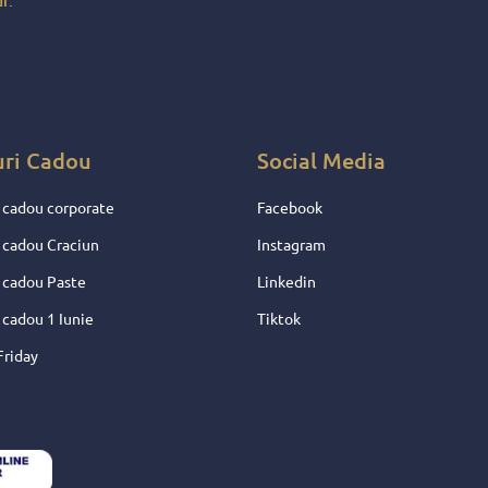
r.
e !
entru
 nu
uri Cadou
Social Media
 cadou corporate
Facebook
 cadou Craciun
Instagram
 cadou Paste
Linkedin
 cadou 1 Iunie
Tiktok
Friday