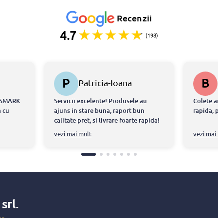
Recenzii
4.7
(198)
P
B
Patricia-Ioana
STERESCU
ONSMARK
Servicii excelente! Produsele au
Colete a
 cu
ajuns in stare buna, raport bun
rapida, 
calitate pret, si livrare foarte rapida!
tdeauna
Echipa chiar m-a ajutat sa intru in
vezi mai mult
vezi mai
ul ca am
posestia produselor in doar cateva
ite ce au
ore!
atorita
at
torii
-au
x
srl.
 si au
faca