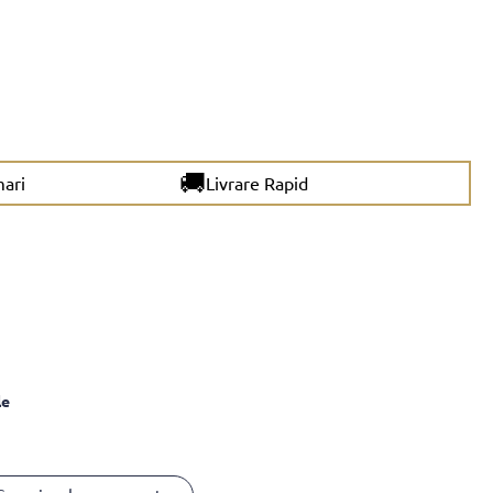
🚚
mari
Livrare Rapid
le