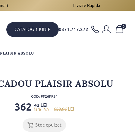
 mari
Livrare Rapidă
0
CATALOG 1 IUNIE
0371.717.272
PLAISIR ABSOLU
CADOU PLAISIR ABSOLU
COD: PF26FP54
362
LEI
43
658
,96
LEI
Stoc epuizat