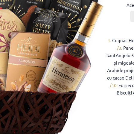
Ace
1.
Cognac He
/3.
Panet
SantAngelo 
și migdal
Arahide praji
cu cacao Deli
/10.
Fursecu
Biscuiți