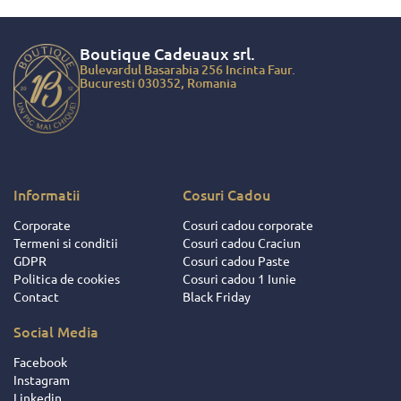
enta cu ei a
posestia produselor
ntotdeauna
in doar cateva ore!
a, nu doar
Boutique Cadeuaux
srl.
 faptul ca am
Bulevardul Basarabia 256 Incinta Faur.
ciat de cadouri
Bucuresti 030352, Romania
ite ce au fost
 salariatilor si
ratorilor
 ci si datorita
ionalitatii de
u dat dovada
Informatii
Cosuri Cadou
ii si
Corporate
Cosuri cadou corporate
ocutorii acestei
Termeni si conditii
Cosuri cadou Craciun
 Intotdeauna
GDPR
Cosuri cadou Paste
respectat
Politica de cookies
Cosuri cadou 1 Iunie
iunile facute
Contact
Black Friday
eusit sa ne
e si sa ne faca
Social Media
orile mult mai
se ! Pentru
Facebook
aceste fapte,
Instagram
 daruire si
Linkedin