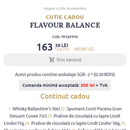
Imagine cu titlu de prezentare
CUTIE CADOU
FLAVOUR BALANCE
COD: PF26FP39
163
LEI
38
297
,05
LEI
Stoc epuizat
Acest produs contine ambalaje SGR - 2 * (0,50 RON)
Comanda minimă acceptată:
500 lei
+ TVA
Continut cadou
1.
Whisky Ballantine's 50cl
/2.
Spumant Conti Pacena Gran
Dessert Cuvee 75cl
/3.
Praline de ciocolată cu lapte Lindt
Lindor75g
/4.
Praline de ciocolată cu lapte Lindt Lindor 50g
/5.