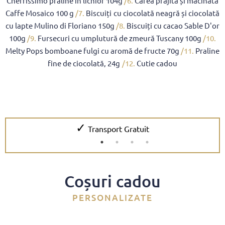
Cherrissimo praline in lichior 104g
/6.
Cafea prăjită și măcinată
Caffe Mosaico 100 g
/7.
Biscuiți cu ciocolată neagră și ciocolată
cu lapte Mulino di Floriano 150g
/8.
Biscuiți cu cacao Sable D'or
100g
/9.
Fursecuri cu umplutură de zmeură Tuscany 100g
/10.
Melty Pops bomboane fulgi cu aromă de fructe 70g
/11.
Praline
fine de ciocolată, 24g
/12.
Cutie cadou
✓
Transport Gratuit
Coșuri cadou
PERSONALIZATE