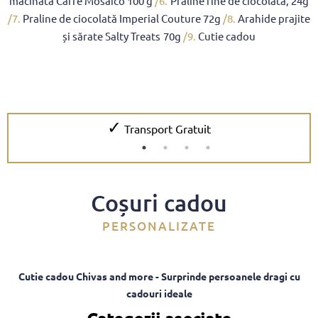
măcinată Caffe Mosaico 100 g
/6.
Praline fine de ciocolată, 24g
/7.
Praline de ciocolată Imperial Couture 72g
/8.
Arahide prajite
și sărate Salty Treats 70g
/9.
Cutie cadou
✓
Transport Gratuit
Coșuri cadou
PERSONALIZATE
Cutie cadou Chivas and more - Surprinde persoanele dragi cu
cadouri ideale