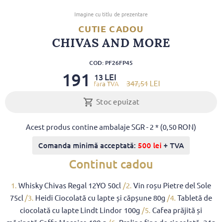
Imagine cu titlu de prezentare
CUTIE CADOU
CHIVAS AND MORE
COD: PF26FP45
191
LEI
13
347
,51
LEI
Stoc epuizat
Acest produs contine ambalaje SGR - 2 * (0,50 RON)
Comanda minimă acceptată:
500 lei
+ TVA
Continut cadou
1.
Whisky Chivas Regal 12YO 50cl
/2.
Vin roșu Pietre del Sole
75cl
/3.
Heidi Ciocolată cu lapte și căpșune 80g
/4.
Tabletă de
ciocolată cu lapte Lindt Lindor 100g
/5.
Cafea prăjită și