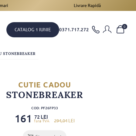
 mari
Livrare Rapidă
0
CATALOG 1 IUNIE
0371.717.272
U STONEBREAKER
CUTIE CADOU
STONEBREAKER
COD: PF26FP33
161
LEI
72
294
,04
LEI