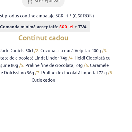
Stoc epuizat
st produs contine ambalaje SGR - 1 * (0,50 RON)
Comanda minimă acceptată:
500 lei
+ TVA
Continut cadou
Jack Daniels 50cl
/2.
Cozonac cu nucă Velpitar 400g
/3.
rtate de ciocolată Lindt Lindor 74g
/4.
Heidi Ciocolată cu
ăpșune 80g
/5.
Praline fine de ciocolată, 24g
/6.
Caramele
te Dolcissimo 96g
/7.
Praline de ciocolată Imperial 72 g
/8.
Cutie cadou