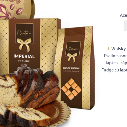
Ace
1.
Whisky 
Praline aso
lapte și c
Fudge cu lap