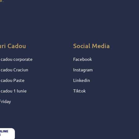
r.
e !
entru
 nu
uri Cadou
Social Media
 cadou corporate
Facebook
 cadou Craciun
Instagram
 cadou Paste
Linkedin
 cadou 1 Iunie
Tiktok
Friday