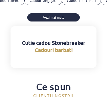
douri clienti
Cadouri angajati
Cadouri parteneri
Vezi mai mult
Cutie cadou Stonebreaker
Cadouri barbati
Ce spun
CLIENTII NOSTRII