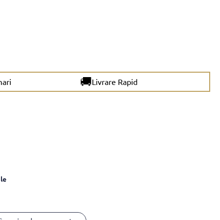
🚚
mari
Livrare Rapid
le