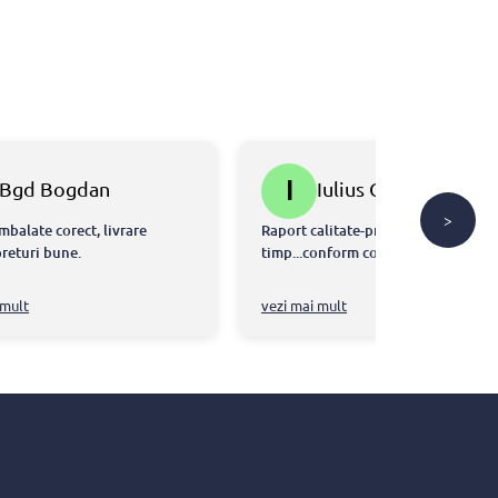
I
Bgd Bogdan
Iulius Gal
>
mbalate corect, livrare
Raport calitate-pret ok...livrare la
preturi bune.
timp...conform comenzi....👍
 mult
vezi mai mult