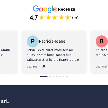
Recenzii
4.7
(198)
P
B
Patricia-Ioana
STERESCU
ONSMARK
Servicii excelente! Produsele au
Colete a
 cu
ajuns in stare buna, raport bun
rapida, 
calitate pret, si livrare foarte rapida!
tdeauna
Echipa chiar m-a ajutat sa intru in
vezi mai mult
vezi mai
ul ca am
posestia produselor in doar cateva
ite ce au
ore!
atorita
at
torii
-au
x
srl.
 si au
faca