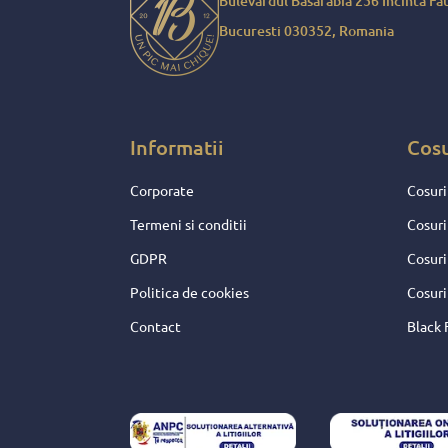
Bulevardul Basarabia 256 Incinta Fau
sarbatorile mult mai frumoas
Bucuresti 030352, Romania
Pentru toate aceste fapte, p
daruire si sperante frumoase
merita decat nota 10 !
Informatii
Cos
Corporate
Cosuri
Termeni si conditii
Cosuri
GDPR
Cosuri
Politica de cookies
Cosuri
Contact
Black 