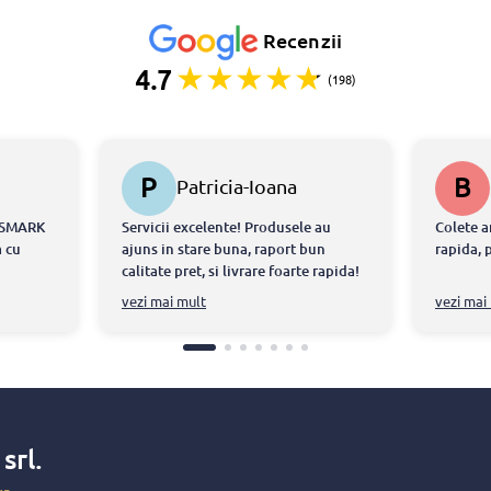
Recenzii
4.7
(198)
P
B
Patricia-Ioana
STERESCU
ONSMARK
Servicii excelente! Produsele au
Colete a
 cu
ajuns in stare buna, raport bun
rapida, 
calitate pret, si livrare foarte rapida!
tdeauna
Echipa chiar m-a ajutat sa intru in
vezi mai mult
vezi mai
ul ca am
posestia produselor in doar cateva
ite ce au
ore!
atorita
at
torii
-au
x
srl.
 si au
faca