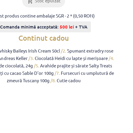
Stoc epuizat
st produs contine ambalaje SGR - 2 * (0,50 RON)
Comanda minimă acceptată:
500 lei
+ TVA
Continut cadou
hisky Baileys Irish Cream 50cl
/2.
Spumant extradry rose
Andreas Keller
/3.
Ciocolată Heidi cu lapte și merișoare
/4.
 de ciocolată, 24g
/5.
Arahide prajite și sărate Salty Treats
ți cu cacao Sable D'or 100g
/7.
Fursecuri cu umplutură de
zmeură Tuscany 100g
/8.
Cutie cadou