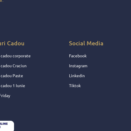
r.
e !
entru
 nu
uri Cadou
Social Media
 cadou corporate
Facebook
 cadou Craciun
Instagram
 cadou Paste
Linkedin
 cadou 1 Iunie
Tiktok
Friday