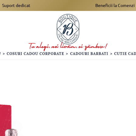
Suport dedicat
Beneficii la Comenzi
U
>
COSURI CADOU CORPORATE
>
CADOURI BARBATI
>
CUTIE CA