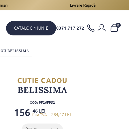
 mari
Livrare Rapidă
0
CATALOG 1 IUNIE
0371.717.272
DOU BELISSIMA
CUTIE CADOU
BELISSIMA
COD: PF26FP52
156
LEI
46
284
,47
LEI