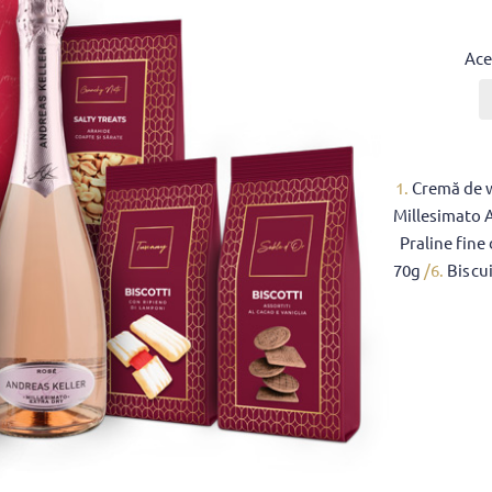
Ace
1.
Cremă de w
Millesimato 
Praline fine
70g
/6.
Biscui