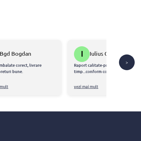
I
Bgd Bogdan
Iulius Gal
>
mbalate corect, livrare
Raport calitate-pret ok...livrare la
preturi bune.
timp...conform comenzi....👍
 mult
vezi mai mult