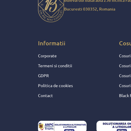
Bulevardul Basarabia 256 Incinta Fau
sarbatorile mult mai frumoas
Bucuresti 030352, Romania
Pentru toate aceste fapte, p
daruire si sperante frumoase
merita decat nota 10 !
Informatii
Cos
Corporate
Cosuri
Termeni si conditii
Cosuri
GDPR
Cosuri
Politica de cookies
Cosuri
Contact
Black 