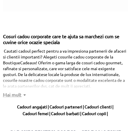
Cosuri cadou corporate care te ajuta sa marchezi cum se
cuvine orice ocazie speciala
Cautati cadoul perfect pentru a va impresiona partenerii de afaceri
si clientii importanti? Alegeti cosurile cadou corporate de la
BoutiqueCadeaux! Oferim o gama larga de cosuri cadou gourmet,
rafinate si personalizate, care vor satisface cele mai exigente
gusturi. De la delicatese locale la produse de lux internationale,
cosurile noastre cadou corporate sunt o modalitate excelenta de a
le arata partenerilor dvs. cat de mult ii apreciati.
Daca esti in cautarea unor
cosuri cadou de ocazii
pentru compania
Mai mult
ta, ai ajuns in locul potrivit. Magazinul nostru online iti pune la
dispozitie o gama variata de cosuri corporate tip office cu produse
Cadouri angajati
|
Cadouri parteneri
|
Cadouri clienti
|
food si non-food, impachetate cu cea mai mare atentie la detalii,
Cadouri femei
|
Cadouri barbati
|
Cadouri copii
|
pentru ca tu sa-i satisfaci chiar si pe cei mai pretentiosi gurmanzi.
Astfel, gasesti aici
cadouri pentru angajati
, pe care le poti oferi
pentru a-ti arata recunostinta. Cosurile business au devenit printre