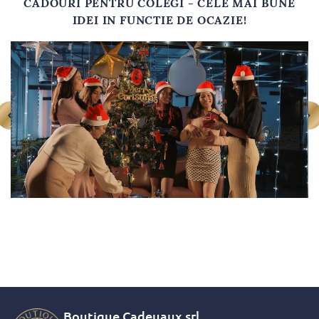
CADOURI PENTRU COLEGI - CELE MAI BUNE
cele mai apreciate daruri in domeniul corporate, avand un impact
IDEI IN FUNCTIE DE OCAZIE!
pozitiv asupra relatiilor dintre firma si cei care participa activ la
dezvoltarea sa.
Boutique Cadeuaux
srl.