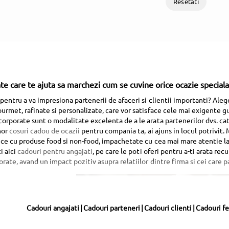
Resetati
te care te ajuta sa marchezi cum se cuvine orice ocazie speciala
pentru a va impresiona partenerii de afaceri si clientii importanti? Al
urmet, rafinate si personalizate, care vor satisface cele mai exigente gu
orporate sunt o modalitate excelenta de a le arata partenerilor dvs. cat 
nor
cosuri cadou de ocazii
pentru compania ta, ai ajuns in locul potrivit.
ice cu produse food si non-food, impachetate cu cea mai mare atentie la de
i aici
cadouri pentru angajati
, pe care le poti oferi pentru a-ti arata re
rate, avand un impact pozitiv asupra relatiilor dintre firma si cei care pa
Cadouri angajati
|
Cadouri parteneri
|
Cadouri clienti
|
Cadouri f