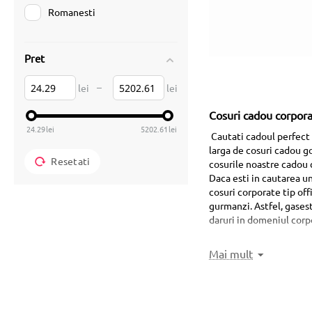
Romanesti
Pret
–
lei
lei
Cosuri cadou corpora
24.29
lei
5202.61
lei
Cautati cadoul perfect 
larga de cosuri cadou go
Resetati
cosurile noastre cadou c
Daca esti in cautarea u
cosuri corporate tip off
gurmanzi. Astfel, gasest
daruri in domeniul corpo
Mai mult