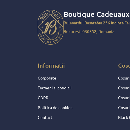
respect si incredere de 
asemenea, gasesti
cado
Boutique Cadeuau
logistica-livrare!
Pentru a descoperi într
Bulevardul Basarabia 256 Incinta Fau
pentru ocazii speciale.
Bucuresti 030352, Romania
Un cadou corporate este 
recunoștința...
Informatii
Cos
Corporate
Cosuri
Termeni si conditii
Cosuri
GDPR
Cosuri
Politica de cookies
Cosuri
Contact
Black 