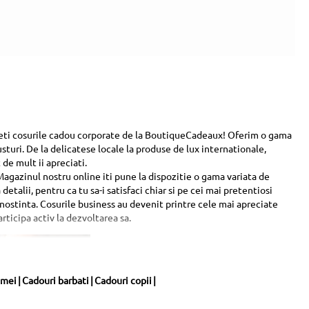
egeti cosurile cadou corporate de la BoutiqueCadeaux! Oferim o gama
sturi. De la delicatese locale la produse de lux internationale,
de mult ii apreciati.
 Magazinul nostru online iti pune la dispozitie o gama variata de
talii, pentru ca tu sa-i satisfaci chiar si pe cei mai pretentiosi
cunostinta. Cosurile business au devenit printre cele mai apreciate
rticipa activ la dezvoltarea sa.
emei
|
Cadouri barbati
|
Cadouri copii
|