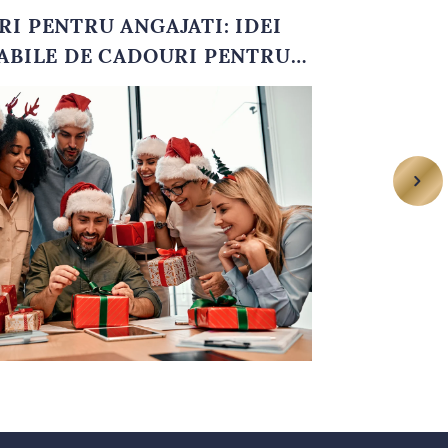
I PENTRU ANGAJATI: IDEI
BILE DE CADOURI PENTRU
OMPANII DE SUCCES
oferi indiferent de ocazie. Ai avantajul ca acestea pot fi personalizate
arteneri
, ce vor ajuta cu siguranta la mentinerea unor relatii de