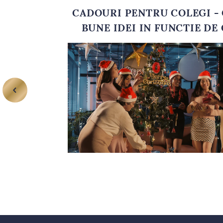
CADOURI PENTRU COLEGI - 
BUNE IDEI IN FUNCTIE DE 
Mai mult decat atat, ai 
atat in ceea ce priveste
Cosuri corporate - produse
In cazul in care vrei sa 