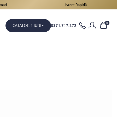
 mari
Livrare Rapidă
0
CATALOG 1 IUNIE
0371.717.272