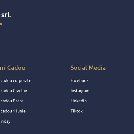
lunga durata. Poti alege cosuri personalizate in functie de nevoile tale s
uri pentru clienti
, ce reprezinta o oportunitate in plus de a face brandu
x
srl.
eaga noastră colecție de
cosuri cadou
, vizitează pagina principală și ex
r.
Cadouri Corporate ✦ Evenimente Business, Anga
un tip de cadou oferit de către o firmă sau companie angajaților, parten
uri Cadou
Social Media
 cadou corporate
Facebook
 cadou Craciun
Instagram
 cadou Paste
Linkedin
 cadou 1 Iunie
Tiktok
Friday