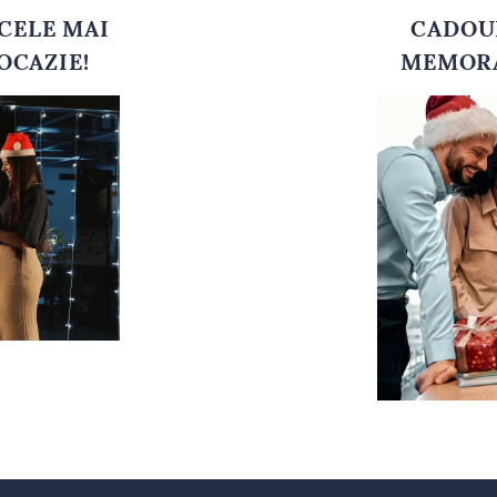
CELE MAI
CADOUR
OCAZIE!
MEMORA
C
la dipozitie
cadouri pentru colegi
si
cadouri pentru sefi
, pe care le poti 
 continutul, cat si ambalajul, in functie de bugetul disponibil.
 de lux care depasesc toate asteptarile
faci o impresie buna, site-ul nostru iti pune le dispozitie
cadouri pentru p