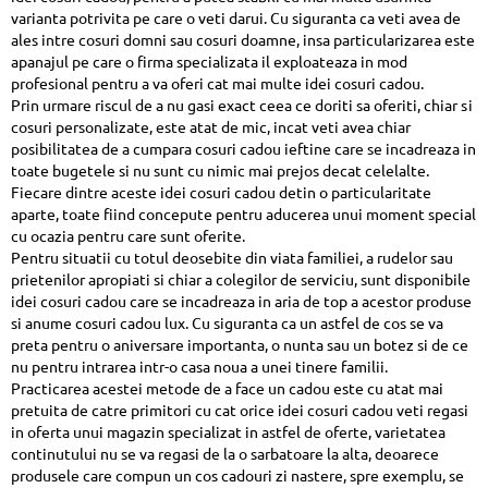
varianta potrivita pe care o veti darui. Cu siguranta ca veti avea de
ales intre cosuri domni sau cosuri doamne, insa particularizarea este
apanajul pe care o firma specializata il exploateaza in mod
profesional pentru a va oferi cat mai multe idei cosuri cadou.
Prin urmare riscul de a nu gasi exact ceea ce doriti sa oferiti, chiar si
cosuri personalizate, este atat de mic, incat veti avea chiar
posibilitatea de a cumpara cosuri cadou ieftine care se incadreaza in
toate bugetele si nu sunt cu nimic mai prejos decat celelalte.
Fiecare dintre aceste idei cosuri cadou detin o particularitate
aparte, toate fiind concepute pentru aducerea unui moment special
cu ocazia pentru care sunt oferite.
Pentru situatii cu totul deosebite din viata familiei, a rudelor sau
prietenilor apropiati si chiar a colegilor de serviciu, sunt disponibile
idei cosuri cadou care se incadreaza in aria de top a acestor produse
si anume cosuri cadou lux. Cu siguranta ca un astfel de cos se va
preta pentru o aniversare importanta, o nunta sau un botez si de ce
nu pentru intrarea intr-o casa noua a unei tinere familii.
Practicarea acestei metode de a face un cadou este cu atat mai
pretuita de catre primitori cu cat orice idei cosuri cadou veti regasi
in oferta unui magazin specializat in astfel de oferte, varietatea
continutului nu se va regasi de la o sarbatoare la alta, deoarece
produsele care compun un cos cadouri zi nastere, spre exemplu, se