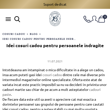
Suport dedicat
0
COSURI CADOU
>
BLOG
>
IDEI COSURI CADOU PENTRU PERSOANELE INDRAGITE
Idei cosuri cadou pentru persoanele indragite
11.07.2021
Intotdeauna am intampinat o mica dificultate in a alege un cadou,
insa acum puteti gasi idei
cosuri cadou
dintre cele mai diverse prin
intermediul magazinelor online specializate. Oferta este atat de
variata incat este practic imposibil sa nu va decideti in privinta unor
cadouri martie sau chiar de pe acum a mult asteptatelor
cadouri
paste
.
De fiecare data este util sa aveti o apreciere cat mai exacta a
dorintelor persoanei sau grupului de persoane pentru care cautati
idei cosuri cadou, pentru a putea stabili cu mai multa usurinta