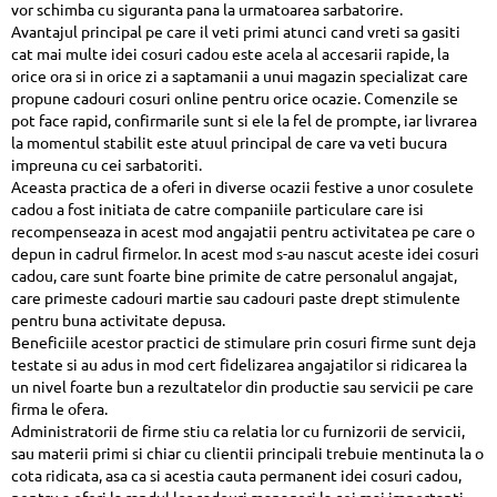
vor schimba cu siguranta pana la urmatoarea sarbatorire.
Avantajul principal pe care il veti primi atunci cand vreti sa gasiti
cat mai multe idei cosuri cadou este acela al accesarii rapide, la
orice ora si in orice zi a saptamanii a unui magazin specializat care
propune cadouri cosuri online pentru orice ocazie. Comenzile se
pot face rapid, confirmarile sunt si ele la fel de prompte, iar livrarea
la momentul stabilit este atuul principal de care va veti bucura
impreuna cu cei sarbatoriti.
Aceasta practica de a oferi in diverse ocazii festive a unor cosulete
cadou a fost initiata de catre companiile particulare care isi
recompenseaza in acest mod angajatii pentru activitatea pe care o
depun in cadrul firmelor. In acest mod s-au nascut aceste idei cosuri
cadou, care sunt foarte bine primite de catre personalul angajat,
care primeste cadouri martie sau cadouri paste drept stimulente
pentru buna activitate depusa.
Beneficiile acestor practici de stimulare prin cosuri firme sunt deja
testate si au adus in mod cert fidelizarea angajatilor si ridicarea la
un nivel foarte bun a rezultatelor din productie sau servicii pe care
firma le ofera.
Administratorii de firme stiu ca relatia lor cu furnizorii de servicii,
sau materii primi si chiar cu clientii principali trebuie mentinuta la o
cota ridicata, asa ca si acestia cauta permanent idei cosuri cadou,