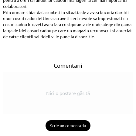
pentru a oferi la randul lor cadouri manageri la cei mai importanti
colaboratori.
Prin urmare chiar daca sunteti in situatia de a avea bucuria daruirii
unor cosuri cadou ieftine, sau aveti cert nevoie sa impresionati cu
cosuri cadou lux, veti avea fara cu siguranta de unde alege din gama
larga de idei cosuri cadou pe care un magazin recunoscut si apreciat
de catre clientii sai fideli vi le pune la dispozitie.
Comentarii
Nici o postare găsită
Scrie un comentariu