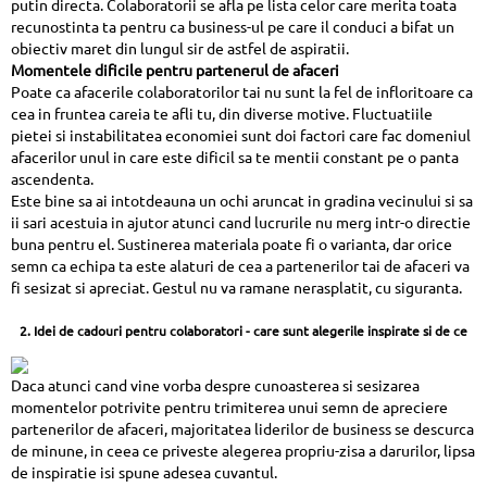
putin directa. Colaboratorii se afla pe lista celor care merita toata
recunostinta ta pentru ca business-ul pe care il conduci a bifat un
obiectiv maret din lungul sir de astfel de aspiratii.
Momentele dificile pentru partenerul de afaceri
Poate ca afacerile colaboratorilor tai nu sunt la fel de infloritoare ca
cea in fruntea careia te afli tu, din diverse motive. Fluctuatiile
pietei si instabilitatea economiei sunt doi factori care fac domeniul
afacerilor unul in care este dificil sa te mentii constant pe o panta
ascendenta.
Este bine sa ai intotdeauna un ochi aruncat in gradina vecinului si sa
ii sari acestuia in ajutor atunci cand lucrurile nu merg intr-o directie
buna pentru el. Sustinerea materiala poate fi o varianta, dar orice
semn ca echipa ta este alaturi de cea a partenerilor tai de afaceri va
fi sesizat si apreciat. Gestul nu va ramane nerasplatit, cu siguranta.
2. Idei de cadouri pentru colaboratori - care sunt alegerile inspirate si de ce
Daca atunci cand vine vorba despre cunoasterea si sesizarea
momentelor potrivite pentru trimiterea unui semn de apreciere
partenerilor de afaceri, majoritatea liderilor de business se descurca
de minune, in ceea ce priveste alegerea propriu-zisa a darurilor, lipsa
de inspiratie isi spune adesea cuvantul.