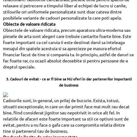
relaxare si petrecere a timpului liber al echipei de lucru si canile,
stilourile ori uniformele personalizate sunt doar cateva dintre
posibilele variante de cadouri personalizate la care poti apela.
Obiecte de valoare ridicata
Obiectele de valoare ridicata, precum aparatura ultra-moderna sau
piesele de arta sunt alegeri care trebuie cantarite foarte bine. Este
foarte important ca cel caruia ii este destinat darul sa inteleaga
mesajul din spatele acestuia si sa aprecieze pe masura efortul
financiar facut de tine si compania ta. In principiu, astfel de daruri se
fac foarte rar, cu ocazii absolut deosebite si pentru persoane de-a
dreptul speciale.
3. Cadouri de evitat - ce ar fi bine sa NU oferi in dar partenerilor importanti
de business
Cadourile sunt, in general, un prilej de bucurie. Exista, totusi,
situatii exceptionale, in care un dar primit face mai mult rau decat
bine, fiind considerat jignitor sau nepotrivit in orice alt fel. In
relatiile de afaceri este foarte important sa stii ce optiuni sunt de
evitat, pentru a nu face o gafa care sa compromita relatia dintre
tine si partenerul tau de business.