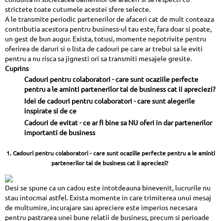
strictete toate cutumele acestei sfere selecte.
A le transmite periodic partenerilor de afaceri cat de mult conteaza
contributia acestora pentru business-ul tau este, fara doar si poate,
un gest de bun augur. Exista, totusi, momente nepotrivite pentru
oferirea de daruri si o lista de cadouri pe care ar trebui sa le eviti
pentru a nu risca sa jignesti ori sa transmiti mesajele gresite.
Cuprins
Cadouri pentru colaboratori - care sunt ocaziile perfecte
pentru a le aminti partenerilor tai de business cat ii apreciezi?
Idei de cadouri pentru colaboratori - care sunt alegerile
inspirate si de ce
Cadouri de evitat - ce ar fi bine sa NU oferi in dar partenerilor
importanti de business
1. Cadouri pentru colaboratori - care sunt ocaziile perfecte pentru a le aminti
partenerilor tai de business cat ii apreciezi?
Desi se spune ca un cadou este intotdeauna binevenit, lucrurile nu
stau intocmai astfel. Exista momente in care trimiterea unui mesaj
de multumire, incurajare sau apreciere este imperios necesara
pentru pastrarea unei bune relatii de business, precum si perioade