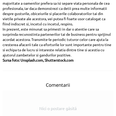
majoritate a oamenilor prefera sa isi separe viata personala de cea
profesionala, iar daca demonstrezi ca detii prea multe informatii
despre gusturile, obiceiurile si placerile colaboratorilor tai din
vietile private ale acestora, vei putea fi foarte usor catalogat ca
fiind indiscret si, incetul cu incetul, respins.
In prezent, este minunat sa primesti in dar o atentie care sa
surprinda recunostinta partenerilor tai de business pentru sprijinul
acordat acestora. Transmite-le periodic tuturor celor care ajuta la
cresterea afacerii tale ca eforturile lor sunt importante pentru tine
si echipa ta de lucru si intareste relatia dintre tine si acestia cu
ajutorul zambetelor si gandurilor pozitive.
Sursa foto: Unsplash.com, Shutterstock.com
Comentarii
Nici o postare găsită