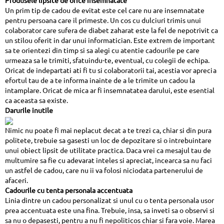
Produsele lipsite de orice insemnatate
Un prim tip de cadou de evitat este cel care nu are insemnatate
pentru persoana care il primeste. Un cos cu dulciuri trimis unui
colaborator care sufera de diabet zaharat este la fel de nepotrivit ca
un stilou oferit in dar unui informatician. Este extrem de important
sa te orientezi din timp si sa alegi cu atentie cadourile pe care
urmeaza sa le trimiti, sfatuindu-te, eventual, cu colegii de echipa.
Oricat de indepartati ati fi tu si colaboratorii tai, acestia vor aprecia
efortul tau de a te informa inainte de a le trimite un cadou la
intamplare. Oricat de mica ar fi insemnatatea darului, este esential
ca aceasta sa existe.
Darurile inutile
Nimic nu poate fi mai neplacut decat a te trezi ca, chiar si din pura
politete, trebuie sa gasesti un loc de depozitare si o intrebuintare
unui obiect lipsit de utilitate practica. Daca vrei ca mesajul tau de
multumire sa fie cu adevarat inteles si apreciat, incearca sa nu faci
un astfel de cadou, care nu ii va folosi niciodata partenerului de
afaceri.
Cadourile cu tenta personala accentuata
Linia dintre un cadou personalizat si unul cu o tenta personala usor
prea accentuata este una fina. Trebuie, insa, sa inveti sa o observi si
sa nu o depasesti, pentru a nu fi nepoliticos chiar si fara voie. Marea