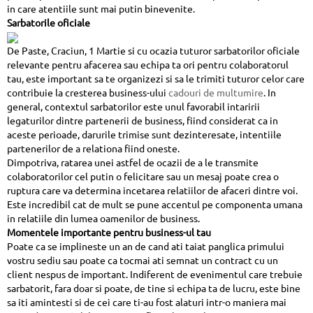
in care atentiile sunt mai putin binevenite.
Sarbatorile oficiale
De Paste, Craciun, 1 Martie si cu ocazia tuturor sarbatorilor oficiale
relevante pentru afacerea sau echipa ta ori pentru colaboratorul
tau, este important sa te organizezi si sa le trimiti tuturor celor care
contribuie la cresterea business-ului
cadouri de multumire
. In
general, contextul sarbatorilor este unul favorabil intaririi
legaturilor dintre partenerii de business, fiind considerat ca in
aceste perioade, darurile trimise sunt dezinteresate, intentiile
partenerilor de a relationa fiind oneste.
Dimpotriva, ratarea unei astfel de ocazii de a le transmite
colaboratorilor cel putin o felicitare sau un mesaj poate crea o
ruptura care va determina incetarea relatiilor de afaceri dintre voi.
Este incredibil cat de mult se pune accentul pe componenta umana
in relatiile din lumea oamenilor de business.
Momentele importante pentru business-ul tau
Poate ca se implineste un an de cand ati taiat panglica primului
vostru sediu sau poate ca tocmai ati semnat un contract cu un
client nespus de important. Indiferent de evenimentul care trebuie
sarbatorit, fara doar si poate, de tine si echipa ta de lucru, este bine
sa iti amintesti si de cei care ti-au fost alaturi intr-o maniera mai