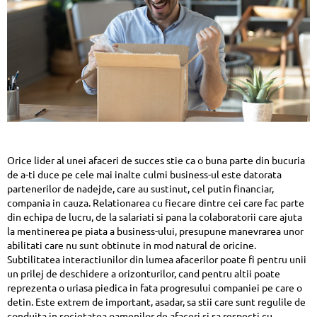
Orice lider al unei afaceri de succes stie ca o buna parte din bucuria
de a-ti duce pe cele mai inalte culmi business-ul este datorata
partenerilor de nadejde, care au sustinut, cel putin financiar,
compania in cauza. Relationarea cu fiecare dintre cei care fac parte
din echipa de lucru, de la salariati si pana la colaboratorii care ajuta
la mentinerea pe piata a business-ului, presupune manevrarea unor
abilitati care nu sunt obtinute in mod natural de oricine.
Subtilitatea interactiunilor din lumea afacerilor poate fi pentru unii
un prilej de deschidere a orizonturilor, cand pentru altii poate
reprezenta o uriasa piedica in fata progresului companiei pe care o
detin. Este extrem de important, asadar, sa stii care sunt regulile de
conduita in societatea oamenilor de afaceri si sa respecti cu