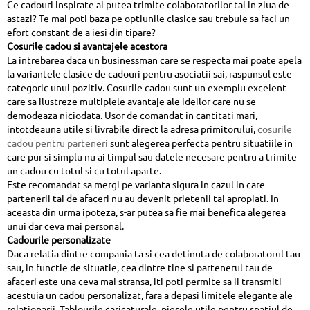
Ce cadouri inspirate ai putea trimite colaboratorilor tai in ziua de
astazi? Te mai poti baza pe optiunile clasice sau trebuie sa faci un
efort constant de a iesi din tipare?
Cosurile cadou si avantajele acestora
La intrebarea daca un businessman care se respecta mai poate apela
la variantele clasice de cadouri pentru asociatii sai, raspunsul este
categoric unul pozitiv. Cosurile cadou sunt un exemplu excelent
care sa ilustreze multiplele avantaje ale ideilor care nu se
demodeaza niciodata. Usor de comandat in cantitati mari,
intotdeauna utile si livrabile direct la adresa primitorului,
cosurile
cadou pentru parteneri
sunt alegerea perfecta pentru situatiile in
care pur si simplu nu ai timpul sau datele necesare pentru a trimite
un cadou cu totul si cu totul aparte.
Este recomandat sa mergi pe varianta sigura in cazul in care
partenerii tai de afaceri nu au devenit prietenii tai apropiati. In
aceasta din urma ipoteza, s-ar putea sa fie mai benefica alegerea
unui dar ceva mai personal.
Cadourile personalizate
Daca relatia dintre compania ta si cea detinuta de colaboratorul tau
sau, in functie de situatie, cea dintre tine si partenerul tau de
afaceri este una ceva mai stransa, iti poti permite sa ii transmiti
acestuia un cadou personalizat, fara a depasi limitele elegante ale
relationarii. Tablourile caricaturale, piesele utile pentru spatiul de