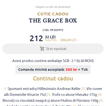
Imagine cu titlu de prezentare
CUTIE CADOU
THE GRACE BOX
COD: PF26FP72
212
LEI
32
386
,04
LEI
Stoc epuizat
Acest produs contine ambalaje SGR - 2 * (0,50 RON)
Comanda minimă acceptată:
500 lei
+ TVA
Continut cadou
1.
Spumant extradry Millesimato Andreas Keller
/2.
Vin cuvee
alb Domeniile Vinarte 75cl
/3.
Trufe cu alune Mieszko 175g
/4.
Biscuiți cu ciocolată neagră și alune Mulino di Floriano 150g
/5.