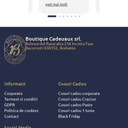
RUCT SRL
bun calitate pret, si
ai mult
vezi mai mult
vezi mai mult
reaza cu firma
livrare foarte rapida!
IQUE
Echipa chiar m-a
AUX.
ajutat sa intru in
enta cu ei a
posestia produselor
ntotdeauna
in doar cateva ore!
a, nu doar
Boutique Cadeuaux
srl.
 faptul ca am
Bulevardul Basarabia 256 Incinta Faur.
ciat de cadouri
Bucuresti 030352, Romania
ite ce au fost
 salariatilor si
ratorilor
 ci si datorita
ionalitatii de
u dat dovada
Informatii
Cosuri Cadou
ii si
Corporate
Cosuri cadou corporate
ocutorii acestei
Termeni si conditii
Cosuri cadou Craciun
 Intotdeauna
GDPR
Cosuri cadou Paste
respectat
Politica de cookies
Cosuri cadou 1 Iunie
iunile facute
Contact
Black Friday
eusit sa ne
e si sa ne faca
Social Media
orile mult mai