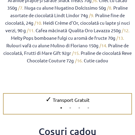
Arahide prajite și sărate Snack Treats 70g
/6.
Chec cu cacao
350g
/7.
Nuga cu alune Nugatino Dolcissimo 50g
/8.
Praline
asortate de ciocolată Lindt Lindor 74g
/9.
Praline fine de
ciocolată, 24g
/10.
Heidi Crème d'Or, ciocolată cu lapte și nuci
verzi, 90 g
/11.
Cafea măcinată Qualita Oro Lavazza 250g
/12.
Melty Pops bomboane fulgi cu aromă de fructe 70g
/13.
Rulouri vafă cu alune Mulino di Floriano 150g
/14.
Praline de
ciocolată, Frutti di Mare Gift 92gr
/15.
Praline de ciocolată Reve
Chocolate Couture 72g
/16.
Cutie cadou
✓
Transport Gratuit
Coșuri cadou