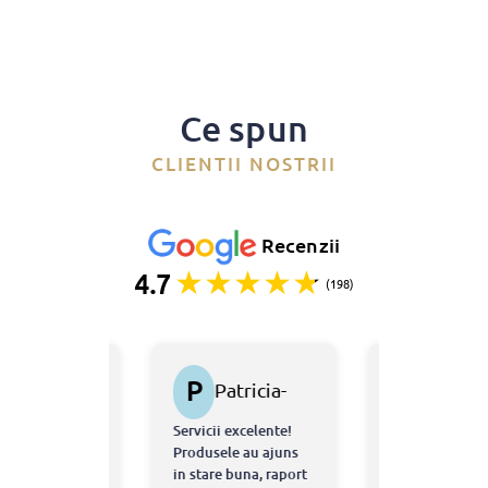
Ce spun
CLIENTII NOSTRII
Recenzii
4.7
(198)
P
B
Estrela
Patricia-
Bgd
Avramovici
Ioana
Bogd
iva ani
Servicii excelente!
Colete ambala
STERESCU
atea
Produsele au ajuns
corect, livrare 
MARK
in stare buna, raport
preturi bune.