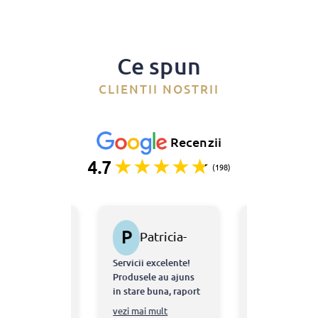
Ce spun
CLIENTII NOSTRII
Recenzii
4.7
(198)
P
B
Estrela
Patricia-
Bgd
Avramovici
Ioana
Bogd
iva ani
Servicii excelente!
Colete ambala
STERESCU
atea
Produsele au ajuns
corect, livrare 
MARK
in stare buna, raport
preturi bune.
RUCT SRL
bun calitate pret, si
ai mult
vezi mai mult
vezi mai mult