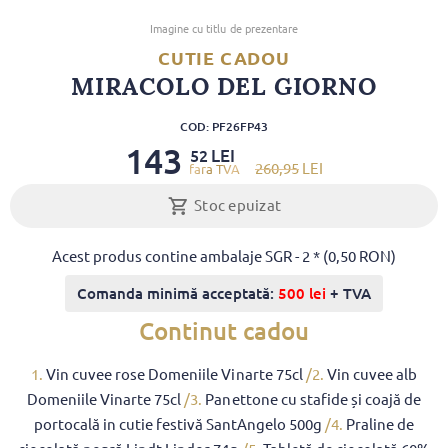
Imagine cu titlu de prezentare
CUTIE CADOU
MIRACOLO DEL GIORNO
COD: PF26FP43
143
LEI
52
260
,95
LEI
Stoc epuizat
Acest produs contine ambalaje SGR - 2 * (0,50 RON)
Comanda minimă acceptată:
500 lei
+ TVA
Continut cadou
1.
Vin cuvee rose Domeniile Vinarte 75cl
/2.
Vin cuvee alb
Domeniile Vinarte 75cl
/3.
Panettone cu stafide și coajă de
portocală in cutie festivă SantAngelo 500g
/4.
Praline de