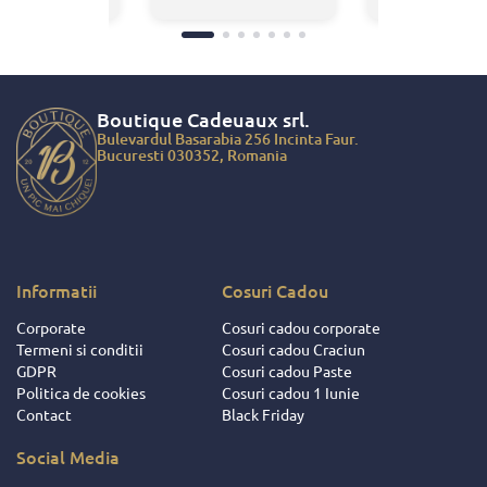
reaza cu firma
livrare foarte rapida!
IQUE
Echipa chiar m-a
AUX.
ajutat sa intru in
enta cu ei a
posestia produselor
ntotdeauna
in doar cateva ore!
a, nu doar
Boutique Cadeuaux
srl.
 faptul ca am
Bulevardul Basarabia 256 Incinta Faur.
ciat de cadouri
Bucuresti 030352, Romania
ite ce au fost
 salariatilor si
ratorilor
 ci si datorita
ionalitatii de
u dat dovada
Informatii
Cosuri Cadou
ii si
Corporate
Cosuri cadou corporate
ocutorii acestei
Termeni si conditii
Cosuri cadou Craciun
 Intotdeauna
GDPR
Cosuri cadou Paste
respectat
Politica de cookies
Cosuri cadou 1 Iunie
iunile facute
Contact
Black Friday
eusit sa ne
e si sa ne faca
Social Media
orile mult mai
se ! Pentru