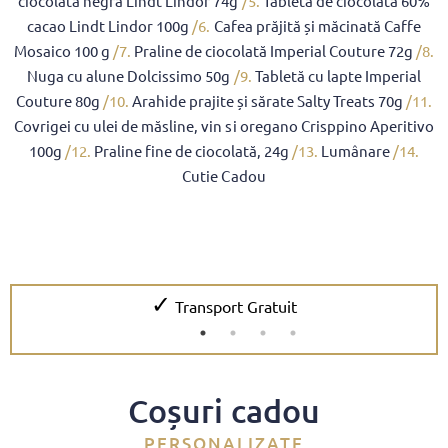
ciocolată negră Lindt Lindor 74g
/5.
Tabletă de ciocolată 60%
cacao Lindt Lindor 100g
/6.
Cafea prăjită și măcinată Caffe
Mosaico 100 g
/7.
Praline de ciocolată Imperial Couture 72g
/8.
Nuga cu alune Dolcissimo 50g
/9.
Tabletă cu lapte Imperial
Couture 80g
/10.
Arahide prajite și sărate Salty Treats 70g
/11.
Covrigei cu ulei de măsline, vin si oregano Crisppino Aperitivo
100g
/12.
Praline fine de ciocolată, 24g
/13.
Lumânare
/14.
Cutie Cadou
✓
Transport Gratuit
Coșuri cadou
PERSONALIZATE