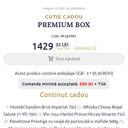
Imagine cu titlu de prezentare
CUTIE CADOU
PREMIUM BOX
COD: PF26FP81
1429
LEI
32
2598
,76
LEI
Stoc epuizat
Acest produs contine ambalaje SGR - 3 * (0,50 RON)
Comanda minimă acceptată:
500 lei
+ TVA
Continut cadou
1.
Moet&Chandon Brut Imperial 70cl
/2.
Whisky Chivas Royal
Salute 21 YO 70cl
/3.
Vin roșu Merlot Prince Mircea Vinarte 75cl
/4.
Panettone Prestige cu coajă de portocală si stafide 500g
/5.