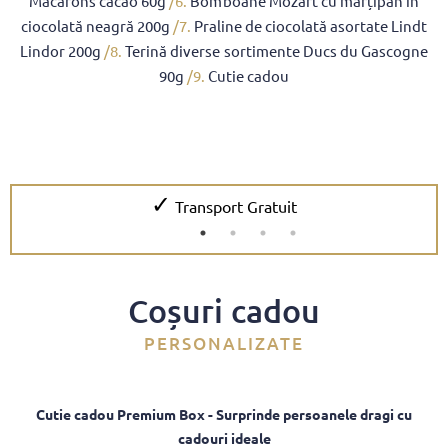
Macarons cacao 60g
/6.
Bomboane Mozart cu marțipan în
ciocolată neagră 200g
/7.
Praline de ciocolată asortate Lindt
Lindor 200g
/8.
Terină diverse sortimente Ducs du Gascogne
90g
/9.
Cutie cadou
✓
Transport Gratuit
Coșuri cadou
PERSONALIZATE
Cutie cadou Premium Box - Surprinde persoanele dragi cu
cadouri ideale