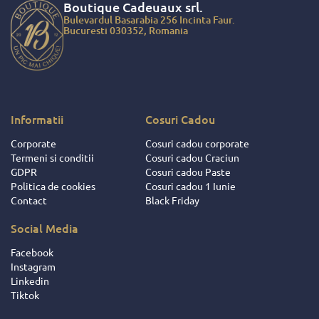
a, nu doar
Boutique Cadeuaux
srl.
 faptul ca am
Bulevardul Basarabia 256 Incinta Faur.
ciat de cadouri
Bucuresti 030352, Romania
ite ce au fost
 salariatilor si
ratorilor
 ci si datorita
ionalitatii de
u dat dovada
Informatii
Cosuri Cadou
ii si
Corporate
Cosuri cadou corporate
ocutorii acestei
Termeni si conditii
Cosuri cadou Craciun
 Intotdeauna
GDPR
Cosuri cadou Paste
respectat
Politica de cookies
Cosuri cadou 1 Iunie
iunile facute
Contact
Black Friday
eusit sa ne
e si sa ne faca
Social Media
orile mult mai
se ! Pentru
Facebook
aceste fapte,
Instagram
 daruire si
Linkedin
nte frumoase
Tiktok
ita decat nota