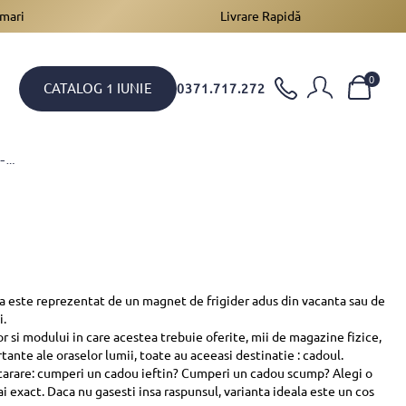
 mari
Livrare Rapidă
0
CATALOG 1 IUNIE
0371.717.272
ELEGANTA UNUI CADOU SE GASESTE INTR-UN COS
sta este reprezentat de un magnet de frigider adus din vacanta sau de
i.
or si modului in care acestea trebuie oferite, mii de magazine fizice,
ortante ale oraselor lumii, toate au aceeasi destinatie : cadoul.
tarare: cumperi un cadou ieftin? Cumperi un cadou scump? Alegi o
ai exact. Daca nu gasesti insa raspunsul, varianta ideala este un cos