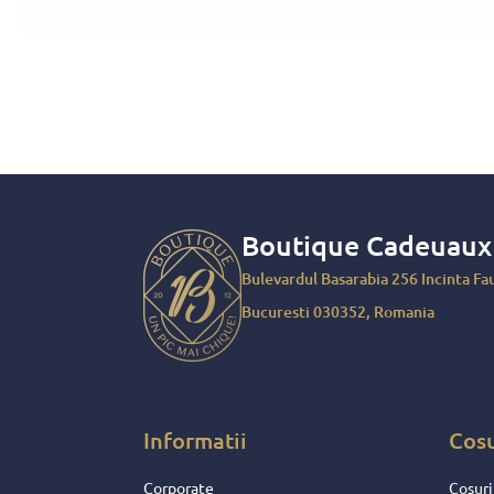
Boutique Cadeuau
Bulevardul Basarabia 256 Incinta Fau
Bucuresti 030352, Romania
Informatii
Cos
Corporate
Cosuri