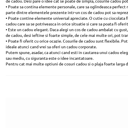
de cadou. Desi pare o idee cat se poate de simpla, cosurile cadou po
• Poate sa contina elemente personale, care sa oglindeasca perfect re
parte dintre elementele prezente intr-un cos de cadou pot sa reprez
• Poate contine elemente universal apreciate. O cutie cu ciocolata f
cadou care sa se potriveasca in orice situatie si care sa poata fi ofe
• Este un cadou elegant. Daca alegi un cos de cadou ambalat cu gust, 
de cadou, desi ieftine si foarte simple, de cele mai multe ori, pot tr
• Poate fi oferit cu orice ocazie. Cosurile de cadou sunt flexibile. Po
ideale atunci cand vrei sa oferi un cadou corporate.
Putem spune, asadar, ca atunci cand esti in cautarea unui cadou elega
sau mediu, cu siguranta este o idee incantatoare.
Pentru cat mai multe optiuni de cosuri cadou si o plaja foarte larga 