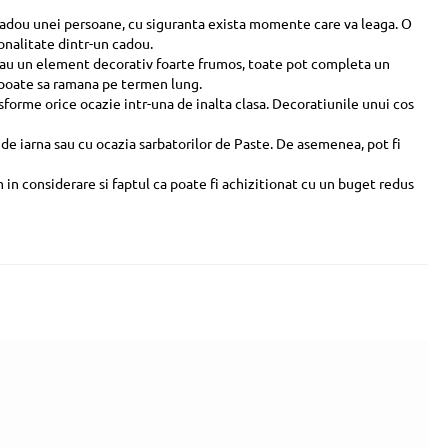
n cadou unei persoane, cu siguranta exista momente care va leaga. O
onalitate dintr-un cadou.
a sau un element decorativ foarte frumos, toate pot completa un
or poate sa ramana pe termen lung.
sforme orice ocazie intr-una de inalta clasa. Decoratiunile unui cos
r de iarna sau cu ocazia sarbatorilor de Paste. De asemenea, pot fi
 in considerare si faptul ca poate fi achizitionat cu un buget redus