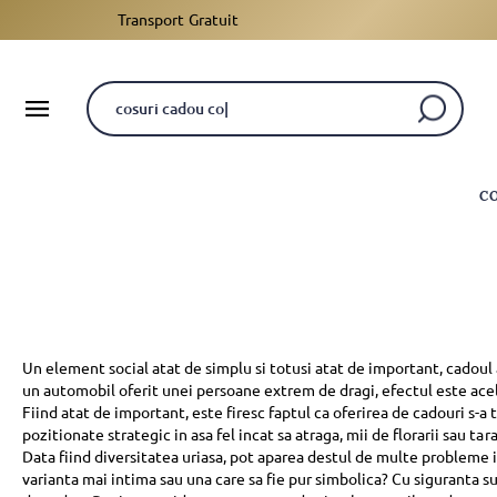
Transport Gratuit
C
Un element social atat de simplu si totusi atat de important, cadoul 
un automobil oferit unei persoane extrem de dragi, efectul este acela
Fiind atat de important, este firesc faptul ca oferirea de cadouri s-a
pozitionate strategic in asa fel incat sa atraga, mii de florarii sau ta
Data fiind diversitatea uriasa, pot aparea destul de multe problem
varianta mai intima sau una care sa fie pur simbolica? Cu siguranta sun