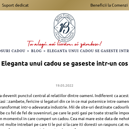
Suport dedicat
Beneficii la Comenzi
OSURI CADOU
>
BLOG
>
Eleganta unui cadou se gaseste intr-un cos
19.05.2022
a devenit punctul central al relatiilor dintre oameni. Indiferent ca ace
si : zambete, fericire si legaturi din ce in ce mai puternice intre oamen
 transformat intr-o adevarata industrie. Mii de site-uri destinate cadouril
rabe cu fel de fel de suveniruri, pe care le poti gasi pe toate strazile imp
e in momentul in care cumperi un cadou. Cea mai mare este data de neho
t multe intrebari pe care ti le pui si la care iti doresti un raspuns cat m