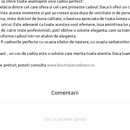
t sa ofere toate avantajele unui cadou perfect:
latia dintre cel care ofera si cel care primeste cadoul. Daca ii oferi u
inte aceste momente si pot sa creeze acea doza de unicitate si de pers
ina, niste dulciuri de buna calitate, o bautura apreciata de toata lume
rit oricui. Este adevarat ca toate acestea sunt efemere, insa amintirea l
de catre niste profesionisti, poti obtine o solutie eleganta, care sa tran
ansforma cadoul intr-un etalon de eleganta.
t fi cadourile perfecte cu ocazia zilelor de nastere, cu ocazia sarbatorilo
nt , un cos de cadou este o solutie care merita toata atentia. Daca luam
de preturi, puteti consulta
www.boutiquecadeaux.ro
.
Comentarii
Nici o postare găsită