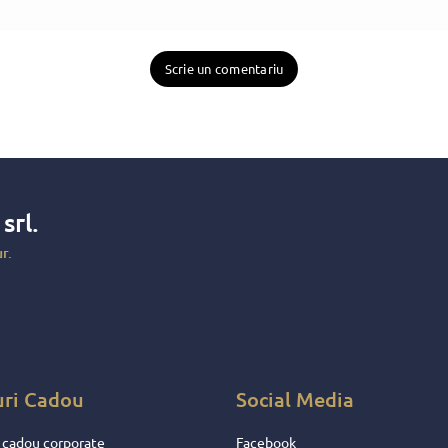
Scrie un comentariu
x
srl.
r.
uri Cadou
Social Media
 cadou corporate
Facebook