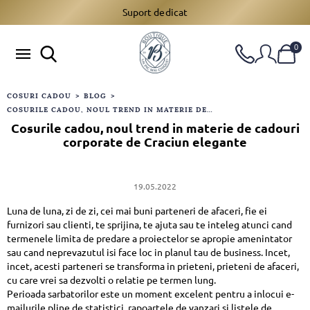
Suport dedicat
0
COSURI CADOU
>
BLOG
>
COSURILE CADOU, NOUL TREND IN MATERIE DE CADOURI CORPORATE DE CRACIUN ELEGANTE
Cosurile cadou, noul trend in materie de cadouri
corporate de Craciun elegante
19.05.2022
Luna de luna, zi de zi, cei mai buni parteneri de afaceri, fie ei
furnizori sau clienti, te sprijina, te ajuta sau te inteleg atunci cand
termenele limita de predare a proiectelor se apropie amenintator
sau cand neprevazutul isi face loc in planul tau de business. Incet,
incet, acesti parteneri se transforma in prieteni, prieteni de afaceri,
cu care vrei sa dezvolti o relatie pe termen lung.
Perioada sarbatorilor este un moment excelent pentru a inlocui e-
mailurile pline de statistici, rapoartele de vanzari si listele de