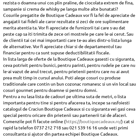
rezista o doamna unui cos plin praline, de ciocolata extrem de fina,
sampanie si crema de whisky pe langa multe alte bunatati?
Cosurile pregatite de Boutique Cadeaux vor fi la fel de apreciate de
angajatii tai fideli ale caror rezultate si zeci de ore suplimentare
merita atentia ta. Vor fi apreciate de furnizorii tai care s-au dat
peste cap sa iti trimita de zece ori mostrele pe care le-ai cerut. Sau
de clientii tai cei mai importanti care te-au ales dintr-o lista lunga
de alternative. Vor fi apreciate chiar si de departamentul tau
financiar pentru ca sunt supuse deductibilitatii fiscale.
In lista larga de oferte de la Boutique Cadeaux gasesti cu siguranta,
ceva potrivit pentru bunici, pentru parinti, pentru rudele pe care nu
le-ai vazut de anul trecut, pentru prietenii pentru care nu ai avut
prea mult timp in cursul anului. Poti alege cosuri cu produse
traditionale care contin un bun cozonac romanesc si un vin local sau
cosuri gourmet pentru doamne si pentru domni.
Pentru a nu lasa lista de cadouri pe ultima suta de metri, o lista
importanta pentru tine si pentru afacerea ta, incepe sa rasfoiesti
catalogul de Craciun Boutique Cadeaux si cu siguranta vei gasi ceva
special pentru oricare din prietenii sau partenerii tai de afaceri.
Comenzile pot fi facute online (
https://boutiquecadeaux.ro/
) cat si
rapid la telefon 0737 212 718 sau 021 539 16 16 unde veti primi
consultanta si ajutor din partea echipei Boutique Cadeaux.