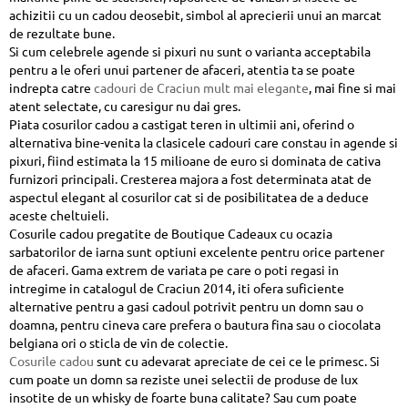
achizitii cu un cadou deosebit, simbol al aprecierii unui an marcat
de rezultate bune.
Si cum celebrele agende si pixuri nu sunt o varianta acceptabila
pentru a le oferi unui partener de afaceri, atentia ta se poate
indrepta catre
cadouri de Craciun mult mai elegante
, mai fine si mai
atent selectate, cu caresigur nu dai gres.
Piata cosurilor cadou a castigat teren in ultimii ani, oferind o
alternativa bine-venita la clasicele cadouri care constau in agende si
pixuri, fiind estimata la 15 milioane de euro si dominata de cativa
furnizori principali. Cresterea majora a fost determinata atat de
aspectul elegant al cosurilor cat si de posibilitatea de a deduce
aceste cheltuieli.
Cosurile cadou pregatite de Boutique Cadeaux cu ocazia
sarbatorilor de iarna sunt optiuni excelente pentru orice partener
de afaceri. Gama extrem de variata pe care o poti regasi in
intregime in catalogul de Craciun 2014, iti ofera suficiente
alternative pentru a gasi cadoul potrivit pentru un domn sau o
doamna, pentru cineva care prefera o bautura fina sau o ciocolata
belgiana ori o sticla de vin de colectie.
Cosurile cadou
sunt cu adevarat apreciate de cei ce le primesc. Si
cum poate un domn sa reziste unei selectii de produse de lux
insotite de un whisky de foarte buna calitate? Sau cum poate