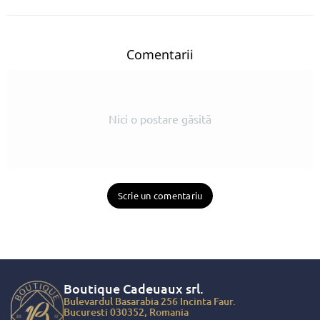
Comentarii
Nici o postare găsită
Scrie un comentariu
Boutique Cadeuaux
srl.
Bulevardul Basarabia 256 Incinta Faur.
Bucuresti 030352, Romania