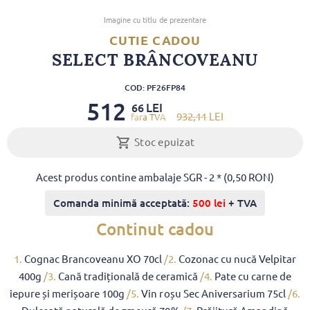
Imagine cu titlu de prezentare
CUTIE CADOU
SELECT BRÂNCOVEANU
COD: PF26FP84
512
LEI
66
932
,11
LEI
Stoc epuizat
Acest produs contine ambalaje SGR - 2 * (0,50 RON)
Comanda minimă acceptată:
500 lei
+ TVA
Continut cadou
1.
Cognac Brancoveanu XO 70cl
/2.
Cozonac cu nucă Velpitar
400g
/3.
Cană tradițională de ceramică
/4.
Pate cu carne de
iepure și merișoare 100g
/5.
Vin roșu Sec Aniversarium 75cl
/6.