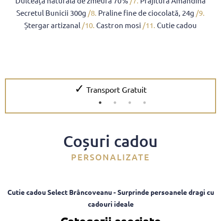
Dulceață naturală de zmeură 70%
/7.
Prăjitură Amandină
Secretul Bunicii 300g
/8.
Praline fine de ciocolată, 24g
/9.
Ștergar artizanal
/10.
Castron mosi
/11.
Cutie cadou
✓
Transport Gratuit
Coșuri cadou
PERSONALIZATE
Cutie cadou Select Brâncoveanu - Surprinde persoanele dragi cu
cadouri ideale