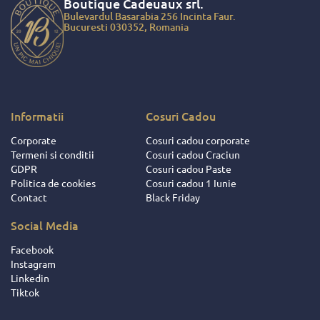
Boutique Cadeuaux
srl.
 faptul ca am
Bulevardul Basarabia 256 Incinta Faur.
ciat de cadouri
Bucuresti 030352, Romania
ite ce au fost
 salariatilor si
ratorilor
 ci si datorita
ionalitatii de
u dat dovada
Informatii
Cosuri Cadou
ii si
Corporate
Cosuri cadou corporate
ocutorii acestei
Termeni si conditii
Cosuri cadou Craciun
 Intotdeauna
GDPR
Cosuri cadou Paste
respectat
Politica de cookies
Cosuri cadou 1 Iunie
iunile facute
Contact
Black Friday
eusit sa ne
e si sa ne faca
Social Media
orile mult mai
se ! Pentru
Facebook
aceste fapte,
Instagram
 daruire si
Linkedin
nte frumoase
Tiktok
ita decat nota