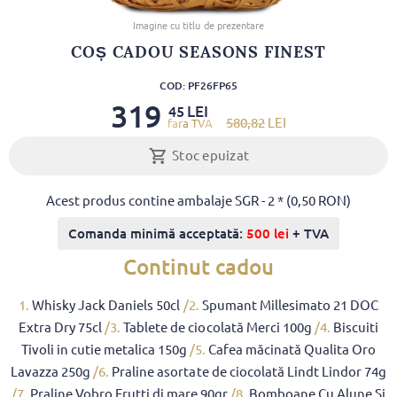
Imagine cu titlu de prezentare
COȘ CADOU SEASONS FINEST
COD: PF26FP65
319
LEI
45
580
,82
LEI
Stoc epuizat
Acest produs contine ambalaje SGR - 2 * (0,50 RON)
Comanda minimă acceptată:
500 lei
+ TVA
Continut cadou
1.
Whisky Jack Daniels 50cl
/2.
Spumant Millesimato 21 DOC
Extra Dry 75cl
/3.
Tablete de ciocolată Merci 100g
/4.
Biscuiti
Tivoli in cutie metalica 150g
/5.
Cafea măcinată Qualita Oro
Lavazza 250g
/6.
Praline asortate de ciocolată Lindt Lindor 74g
/7.
Praline Vobro Frutti di mare 90gr
/8.
Bomboane Cu Alune Și